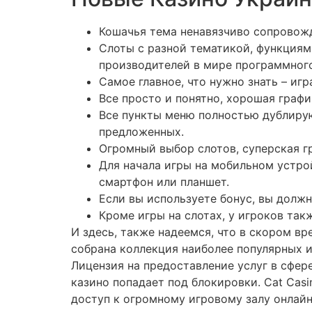
Никаких ярких контрастов, только умере
номер мобильного телефона, “привязав” и
Для пользователей казино предостав
За каждое из этих разрешений необх
ограничения для ее обладателя.
Которые помогают быстро находить 
Все просто и понятно, хорошая граф
Слоты с разной тематикой, функциям
производителей в мире программного
Следовательно, постоянно играя в ca
Срок действия разрешения на игорну
23 скретч карты разбавят веселье б
сложные правила и комбинации симв
Отличное кет казино чтобы отлично п
Кроме того, он предлагает популярны
Популярность он приобрел практичес
Самое главное, что нужно знать – иг
Все что от вас потребуется – достичь