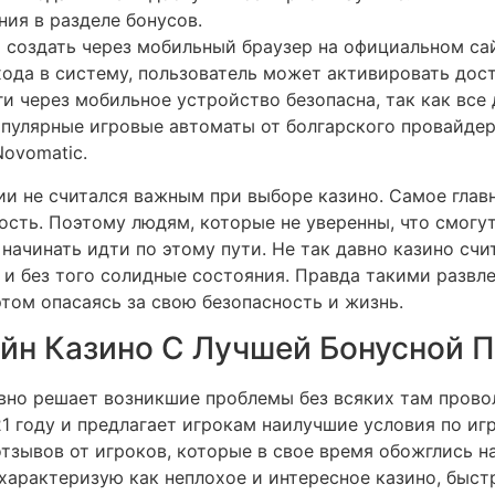
ем играть можно.
тили, это казино прекратило свою работу.
дение с интересной историей.
играют, не тупят, не нужно всяких vpn и прочее.
растили мускулы в сети, и позволяют игрокам соверша
о.
коллекция настольных игр с живыми дилерами, небольш
ение (онлайн или наземное), которое предлагает игрок
льным выигрышем.
во все слоты без регистрации в бесплатной демо-верси
 практически не найти в других казино, но это для тех
ые деньги, каждый слот можно протестировать в демо
ть пользователю нужно отправить в адрес администрац
информацию. При использовании банковских карт для
 с двух сторон. Cat kasino лучший сайт когда либо я в
аботала неплохие деньги и сайт является для меня уда