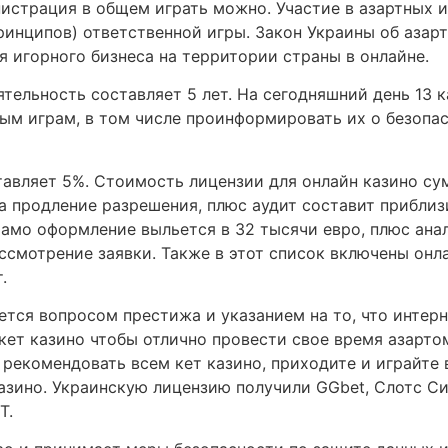
о и принимает меры безопасности по защите данных и
ом службы поддержки через онлайн чат – самый быстры
всего одной минуты! Ответы службы поддержки были о
 посетителей данного клуба составляют киевляне. Дру
а – это организация, принимающая ставки на спортив
 спортивных состязаний. Cat casino официальный сайт 
о вниманием и игроков в Sic Bo, Craps, Dragon Tiger, Fa
 LINKS
RELATED LINKS
CONT
me
Privacy Policy
159
Lax
ut Us
Terms And Conditions
+91
Services
Login
+91