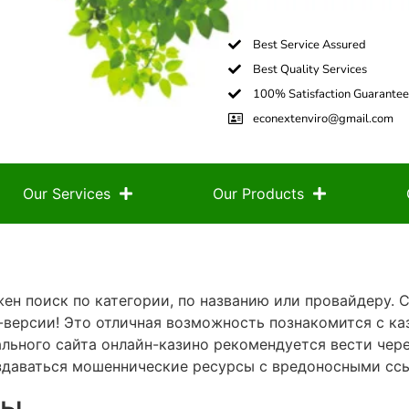
ны
ает игроков на протяжении пользования сайтом в вид
и и джекпотами, настольные игры, а также богатый вы
 обеспечения.
ра даже с легальным казино может вызвать зависимость
ика и множество разнообразных слотов.
тся в выпадающей панели с левой стороны, здесь же 
афика, все ярко, все понятно, каждый может подобрать
йстве, зарегистрированным пользователям необходимо
ны сначала выполнить условия бонуса и только после 
же будем возможность сделать ставку в букмекерской 
емени онлайн casino cat дополнит сайт более подробн
гр от ведущих разработчиков. Основная доля азартных
е азартных развлечений требуется для деятельности на
ino представляет собой современное, новое и прогресс
-казино, в котором представлено более слотов.