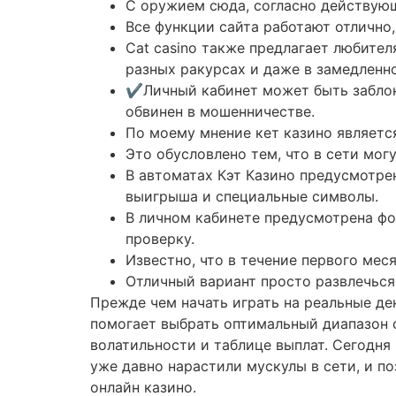
Преимущества таких заведений в том, что
целом условия бонусной программы не от
имя, email и адрес сайта в этом браузер
Супер предложение для новых игроков фри
сделать первый депозит. После этого вы у
изучить правила игры и возможные выигры
новичком на рынке онлайн-гэмблинга. Оно
щедрым приветственным бонусом.
Играя на реальные деньги в турнирные сл
таблице. Наш cat casino обзор показал, ч
предложен широкий выбор азартных развл
плане бонусного предложения cat casino, 
надеемся, что оператор в скором времени
casino официальный сайт не предлагает п
В Cat casino игровые автоматы представлен
Betsoft, Fugaso или Elk Studios. Играю на