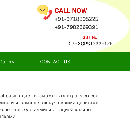
е различных персонажей котов.
бор игр живого казино от крупнейших
.
можно выбрать язык сайта из 6
 все на свой вкус.
 войти в свой личный кабинет через
этого вы сможете вывести свой выигрыш.
конторе.
ой информацией. В интернет-казино
 развлечений – игровые автоматы.
 территории РФ, даже несмотря на то, что
ивное интернет-казино. Клиенты имеют