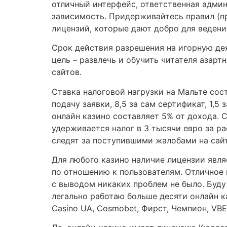
Да, онлайн-казино имеет лицензию Кюраса
в течении 24 часов. Мы общались с агент
действительно, нам ответили в течении 
По данным источников, примерно половину
зарубежные туристы. Букмекерская контор
выиграть деньги, прогнозируя результаты
понятную навигацию. Cat casino не обделил
Tagged
казино кот
QUICK
Ho
Abo
Our 