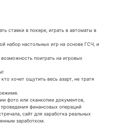
мосферой, и понаблюдать за колесом в
ит взлом аккаунта или пользователь будет
и ссылками.
ставок, а также риск-игра на удвоение
олее 5МБ), которая отправляется на
ячу человек.
име. Игра в тренировочном режиме
илах формирования призовых комбинаций,
вставая с кресла. Операторы азартных игр
 автоматы в легальных и безопасных