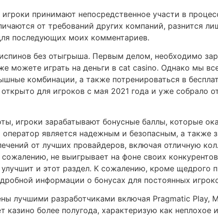
нистрация в общем играть можно. Участие в азартных 
инципов) ответственной игры. Закон Украины об азар
я игорного бизнеса на территории страны в онлайне.
тельность составляет 5 лет. На сегодняшний день 13 
тным играм, в том числе проинформировать их о безопа
тавляет 5%. Стоимость лицензии для онлайн казино сум
5 за продление разрешения, плюс аудит составит прибл
Само оформление выльется в 32 тысячи евро, плюс ана
ассмотрение заявки. Также в этот список включены онл
.
ется вопросом престижа и указанием на то, что интер
кет казино чтобы отлично провести свое время азарто
 рекомендовать всем кет казино, приходите и играйте 
зино. Украинскую лицензию получили GGbet, Слотс Сити
T.