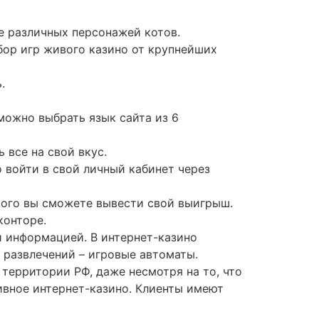
ino официальный зеркало
свой e-mail или
предстоит пройти процесс верификации.
зграничен, плюс ко всему накладываются
бор игр живого казино от крупнейших
иальные предложения.
м, где вам не придется запоминать
.