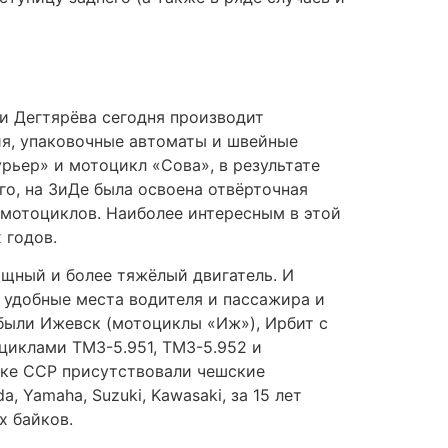
им дорогам и бездорожью. Платой за
 эндуро. Туристические эндуро требуют
 едущим на большой скорости по
продолжает изготавливать «Днепры» и
о, явилось причиной его банкротства;
ром представлена техника. Цены на
озможностей изделия. Наряду с
старинного рода Husqvarna, представлены
са представляет собой отдельную область,
е об него, большая часть экипировки
кой вставкой на спине — «аэрогорбом»,
 на наружной поверхности коленей, он
, Alpinestars, Sidi и др. — проектируют
лаются также специальные перчатки. Всё
случаи тяжёлых травм или гибели не