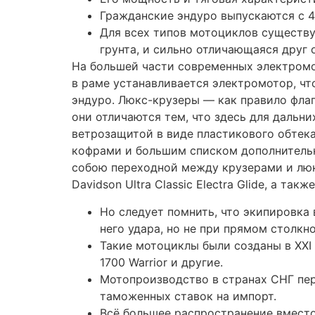
Всё большее распространение вместо 
в переднего) колеса встраивается б
Сегодня эти мотоциклы есть в модел
Массовые электроциклы особо малых
С., соответствующей конструкцией, т
Именно этот стиль обеспечивает классу к
преимущественно оборонную продукцию, а
промышленные машины. Мотопродукция соб
сотрудничества с китайским концерном Li
сборка другой мотопродукции Lifan — мо
гамме является ЗиД-LIFAN LF400 — копия 
Такая конструкция помогает снизить неп
предназначены для длительных путешестви
возможность крепления кофров. В России
мотоциклами «Урал», Ковров (Завод им. Д
мотороллерами «Тула», «Тулица», «Турист
мотоциклы Jawa (Ява). В начале 60-х на м
прошедшие путь от гаражной сборки мото