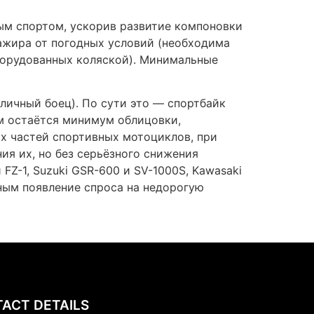
,1st Floor, Wadhwa Complex
mi Nagar, Delhi-110092
-9718805225
-7982669391
nextenviro@gmail.com