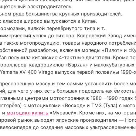
ссчитанные на длительные автономные поездки по плох
ьшение проходимости по сравнению с малокубатурными
, так как управлять тяжёлым спортивным мотоциклом,
 мотоциклетный завод не обновлял производство; он 
яйственная деятельность руководства завода, возможн
спроданы.
го мото-магазина – широкий ценовой диапазон, в кото
х в зависимости от страны-производителя, марки и в
изматичными Benelli, легендарными представителями 
и отечественные Baltmotors. Экипировка для мотокрос
ак как здесь отсутствует асфальт и исключено стирани
альную кожаную одежду — цельный комбинезон с жёст
 коленях и специальными накладками — «слайдерами» —
еку ведущие производители мотообуви — Dainese, Gaerne
степенью защиты от удара и стирания об асфальт, де
сфальту и от контакта с препятствиями, но всё равно 