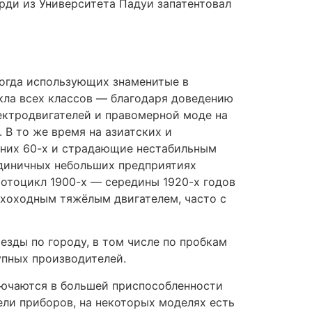
-эндуро выпускаются также в кубатуре
ждением.
олее крупными; мотопромышленность
о представленная архаичными моделями,
орый внешне ничем не отличается от
акреплены на раме, а привод заднего
 далеко не всегда.
орые другие.
ьшой кубатуры иногда бывают с
сё равно случаи тяжёлых травм или гибели
е модели имеют двигатель воздушно-
Kawasaki, за 15 лет прошедшие путь от