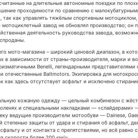
на скорости более 200 км/ч.
немецкие фирмы, мотогонки стали массовым и зрелищн
чены в применении незащищённостью водителя и пасс
ижения на снежном и ледовом покрове дорог (кроме о
мотоциклетный шлем.
 мотоциклов — стритфайтер (от англ. street fighter — 
мы так и делаются — спортбайк «раздевается» и на н
е стритфайтеры создаются на базе двигателей и друг
очие элементы конструкции упрощаются для удешевлен
ются Honda CB-600F и CB-900F Hornet, Yamaha FZ-6 и F
 после 2000 года, когда рост экономики сделал возмо
творён импортом из Японии и Европы.
 LINKS
RELATED LINKS
CONT