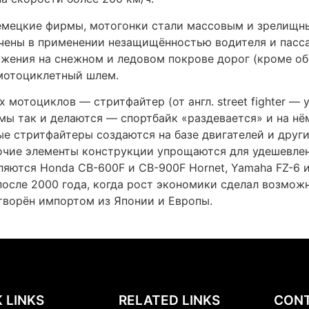
me
Privacy Policy
159
Lax
ut Us
Terms And Conditions
+91
Services
Login
+91
tact Us
eco
©2021 Econext Enviro | crafted by therubik.
Request A Call Back