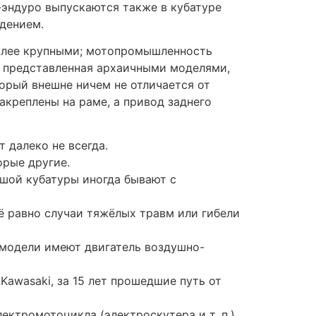
ктромотоцикла (электроскутера и т. п.).
0, 250, 400, 450, 650 см³.
условий езды — для трека, асфальта и
аднее колесо сохраняется, но вместо ДВС
пример, на электромотоциклах типа
отоциклов данного класса. От крузеров
ения. Люкс-крузеры оснащаются
и для ног, заводскими пластиковыми
с-турист». В целом этот класс являет
ями — это основоположник стиля Harley-
Star Venture.
альту или грунту, и предшествующего об
00, Suzuki Boulevard M109R, Yamaha XV-
я правительствами путём увеличения