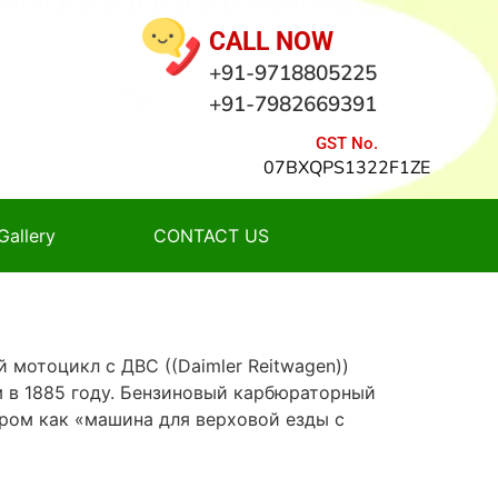
тавлен всего несколькими моделями — это
 Valkyrie Interstate и Yamaha Royal Star
ее мощный и более тяжёлый двигатель.
 котором представлена техника.
ованием электронного зажигания,
 приготовления ТВС, на дешёвых мопедах
доставку по России и странам СНГ.
ребуются водительские права.
ркетные» эндуро, мотарды, триальные
ийском стиле.
го автомобиля. Первый известный
й кованый остов и двигатель всего в
ые велосипеды, созданные