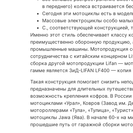
Всё это имеют туристические эндуро, ра
дальнобойность стал большой вес и умен
достаточно высокой квалификации пилота
бездорожью, сможет не каждый. Киевский
запчасти к ним. Качество запчастей и хоз
заводские мощности были разделены и ра
Одна из отличительных особенностей наше
мотоциклы колеблются в широких предела
культовыми монстрами BMW и Yamaha, хар
сравнительно недорогие мотоциклы Racer 
где есть свои правила и производители. Т
(кроме обуви) делается из текстиля.
Также пилоты для езды используют специ
жёсткими вставками на плечах и локтях,
есть в гамме многих фирм. Для езды по тр
специальные модели, обладающие высокой 
вместе спасает пилота от скольжения по а