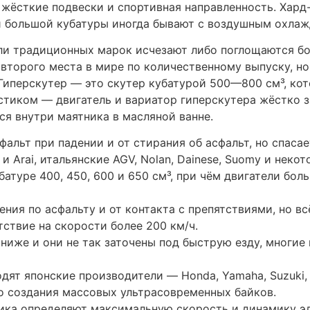
ика определяют максимальную скорость и динамику эле
тактными 1-цилиндровыми двигателями объёмом 125, 20
т своя защитная экипировка, изготовленная с учётом 
т друга.
тоциклов цепной (или ремённый) привод на ведущее з
о снижает неподрессоренную массу и применяется, на
гманы модельного ряда тех или иных производителей м
них поездок предусмотрено максимум удобства и оснащ
ателя со встроенной фарой, пластиковыми обтекателям
ого оборудования, аналогичного мотоциклам типа «люк
с-туристами, и представлен всего несколькими модел
 Victory Vision, Honda Valkyrie Interstate и Yamaha Royal 
 в основном защищает от травм при скольжении по асф
овении.
веке — это Harley-Davidson VRSCA V-Rod, Honda VTX-18
реживает период становления, который поддерживаетс