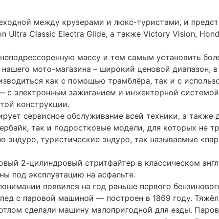
, остались единичными экспериментами. Энрико Берна
м 122 см³ (7,4 куб. дюйма) мощностью 0,024 л.
личество мелкосерийных эксклюзивных производств, и
времени явилось появление массового электромотоци
итий-ионных аккумуляторов, мощных бесконтактных эл
лы особо малых классов широко выпускаются в Китае. 
ему стоят модели с ДВС, ведущие родословную из ра
орка таких же машин из азиатских комплектующих на 
оявлением мотопромышленности в России. Типичный м
ипа с низко установленным в переднем треугольнике т
 колесо.
од эксплуатацию на асфальте. Мотард очень хорош для 
эти мотоциклы есть в модельном ряде большинства кр
ит класс хард-эндуро (жёсткий эндуро). Отличия зак
ния — наличие на них минимальной светотехники, пан