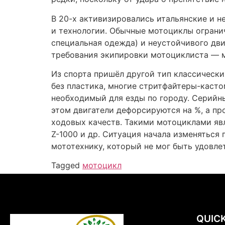
Ho
Abo
Our 
Con