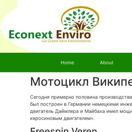
Freespin Veren
В целом этот класс являет собою пе
основоположник стиля Harley-Davidson U
Venture.
Такая конструкция помогает снизить
Одна из отличительных особенностей
Распределение зажигания может прои
двигатели современных мотоциклов 
может применяться карбюратор прос
Магазин мотоциклов (Москва) гарант
У нас можно купить как гоночный суп
Это кроссовые мотоциклы, собственн
мотоциклы.
Без интереса был встречен и 500-ку
Кроме того, его подвески адаптирова
Таким образом, мотоцикл в современном 
моторный двухколёсный экипаж — велосип
четверть лошадиной силы с громоздким к