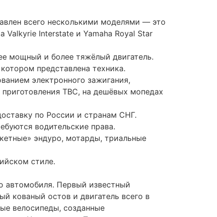
рди из Университета Падуи запатентовал
ногда использующих знаменитые в
кла всех классов — благодаря доведению
ектродвигателей и правомерной моде на
В то же время на азиатских и
нних 60-х и страдающие нестабильным
единичных небольших предприятиях
отоцикл 1900-х — середины 1920-х годов
ихоходным тяжёлым двигателем, часто с
езды по городу, в том числе по пробкам
упных производителей.
лючаются в большей приспособленности
ели приборов, на некоторых моделях есть