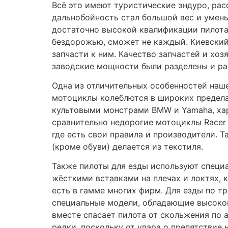
редки, поскольку от удара о препятствие 
В 20-х активизировались итальянские и 
и технологии. Обычные мотоциклы ограни
специальная одежда) и неустойчивого дв
требования экипировки мотоциклиста — 
Из спорта пришёл другой тип классических
без пластика, многие стритфайтеры-касто
необходимый для езды по городу. Серийны
этом двигатели дефорсируются на %, а пр
ходовых качеств. Такими мотоциклами явля
Z-1000 и др. Ситуация начала изменяться
мототехнику, который не мог быть удовле
Tagged
мотоцикл
QUICK