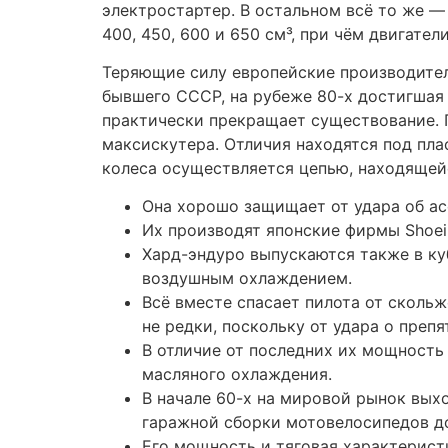
Его мощность и тяговая характерист
Гражданские эндуро выпускаются с 4-
Для всех типов мотоциклов существуе
грунта, и сильно отличающаяся друг о
На большей части современных электромо
в раме устанавливается электромотор, чт
эндуро. Люкс-крузеры — как правило фла
они отличаются тем, что здесь для даль
ветрозащитой в виде пластикового обтек
кофрами и большим списком дополнительн
собою переходной между крузерами и люк
Davidson Ultra Classic Electra Glide, а также
Но следует помнить, что экипировка
него удара, но не при прямом столкн
Такие мотоциклы были созданы в XXI 
1700 Warrior и другие.
Мотопроизводство в странах СНГ пе
таможенных ставок на импорт.