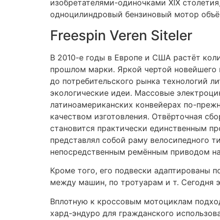
электростартер. В остальном всё то же —
400, 450, 600 и 650 см³, при чём двигат
Теряющие силу европейские производите
бывшего СССР, на рубеже 80-х достигшая
практически прекращает существование. 
максискутера. Отличия находятся под пла
колеса осуществляется цепью, находящейс
Она хорошо защищает от удара об асф
Их производят японские фирмы Shoei и
Хард-эндуро выпускаются также в куб
воздушным охлаждением.
Всё вместе спасает пилота от скольж
не редки, поскольку от удара о препя
В отличие от последних их мощность
масляного охлаждения.
В начале 60-х на мировой рынок выхо
гаражной сборки мотовелосипедов д