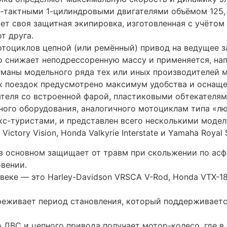
ДВС и цепного привода получает мотор-колесо, где в с
есщёточный электродвигатель.
ьном ряде большинства крупных производителей.
 классов широко выпускаются в Китае.
ормозами, вилкой перевёрнутого типа и т.
оммерческий успех до сих пор. Ковровский Завод имен
 также мотопродукцию, товары народного потреблени
ственной разработки, включая мопеды «Пилот» и «Кур
fan получила китайские 4-тактные двигатели. Кроме то
тороллеров, квадроциклов «Бархан» и малокубатурных
Yamaha XV-400 Virago выпуска первой половины 1990-х
одрессоренную массу и тем самым установить более мо
й, для чего у них есть большая подседельная ёмкость
 главными центрами мотостроения в 1980—1990 годах 
егтярёва) с мотоциклами «Восход» и ТМЗ (Тула) с мот
» и
мотоцикл купить
«Муравей». Кроме них, на моторы
ировой рынок выходят японские производители — Honda,
велосипедов до создания массовых ультрасовременны