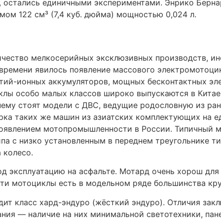
 жёсткие подвески и спортивная направленность. Хард
ели большой кубатуры иногда бывают с воздушным охла
ли традиционных марок исчезают либо поглощаются б
 второго места в мире по количественному выпуску, н
Гиперскутер — это скутер кубатурой 500—800 см³, кот
стиком — двигатель и вариатор гиперскутера жёстко з
я внутри маятника в масляной ванне.
альт при падении и от стирания об асфальт, но спасает
 Arai, итальянские AGV, Nolan, Dainese, Suomy и некот
атуре 400, 450, 600 и 650 см³, при чём двигатели бол
ения по асфальту и от контакта с препятствиями, но в
тствие на скорости более 200 км/ч.
 ниже и они не так заточены под быструю езду, многи
дят японские производители — Honda, Yamaha, Suzuki, 
о создания массовых ультрасовременных байков.