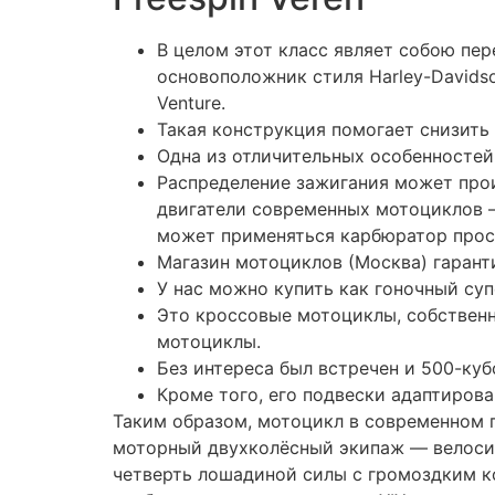
изобретателями-одиночками XIX столетия
одноцилиндровый бензиновый мотор объёмо
Freespin Veren Siteler
В 2010-е годы в Европе и США растёт ко
прошлом марки. Яркой чертой новейшего 
до потребительского рынка технологий л
экологические идеи. Массовые электроцик
латиноамериканских конвейерах по-прежн
качеством изготовления. Отвёрточная сб
становится практически единственным пр
представлял собой раму велосипедного т
непосредственным ремённым приводом на
Кроме того, его подвески адаптированы п
между машин, по тротуарам и т. Сегодня 
Вплотную к кроссовым мотоциклам подход
хард-эндуро для гражданского использова