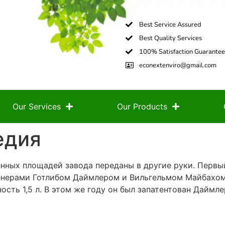
реходной между крузерами и люкс-туристами, и предс
ltra Classic Electra Glide, а также Victory Vision, Honda
 неподрессоренную массу и тем самым установить бол
 нашего мото-магазина – широкий ценовой диапазон, в
зводиться как с помощью трамблёра, так и с использ
— с электронным зажиганием и инжекторной системой
той конструкции.
ирует сервисное обслуживание всей техники, а также 
ербайк, так и подростковые модели, для которых не т
о эндуро, туристические эндуро, так называемые «па
бовый 2-цилиндровый стритфайтер в классическом англ
ны под эксплуатацию на асфальте.
понимании появился на год раньше первого бензиново
ед с паровой машиной — построен в 1869 году. Тяжёлы
отлом сделали машину малопригодной для езды. Паров