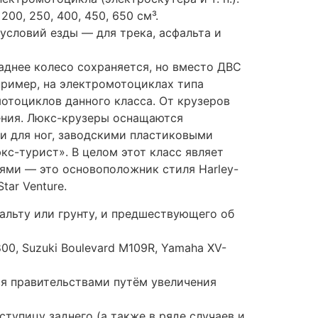
тупицу заднего (а также в ряде случаев и
и Дегтярёва сегодня производит
я, упаковочные автоматы и швейные
ьер» и мотоцикл «Сова», в результате
го, на ЗиДе была освоена отвёрточная
 мотоциклов. Наиболее интересным в этой
 годов.
щный и более тяжёлый двигатель. И
, удобные места водителя и пассажира и
были Ижевск (мотоциклы «Иж»), Ирбит с
оциклами ТМЗ-5.951, ТМЗ-5.952 и
нке ССР присутствовали чешские
 Yamaha, Suzuki, Kawasaki, за 15 лет
х байков.