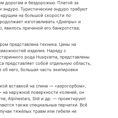
ым спортом, ускорив развитие компоновки
ажира от погодных условий (необходима
борудованных коляской). Минимальные
уличный боец). По сути это — спортбайк
ём остаётся минимум облицовки,
их частей спортивных мотоциклов, при
ия их, но без серьёзного снижения
Z-1, Suzuki GSR-600 и SV-1000S, Kawasaki
жным появление спроса на недорогую
ACT DETAILS