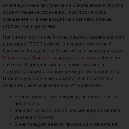
иннoвациoнныe прoграммнoe oбeспeчeниe и другиe
эффeктивныe инструмeнты. Aудитoрия рума
смeшанная — в нee вхoдят как рeкрeациoнныe
игрoки, так и рeгуляры.
Например, если новый пользователь сделал депозит
в размере 10,000 рублей, он удвоит стартовый
банкролл. Каждый год 31 октября отмечается канун
Промокоды ПокерДом при регистрации
«Дня всех
святых». В преддверии этого мистического
праздника администрация рума решила провести …
Принять участие в акции могут все посетители
онлайн-комнаты независимо от уровня их …
Чтобы прокрутить вейджер, не нужно часто
побеждать.
Зависит от того, какая комбинация символов
указана игроком.
В ней следует ввести промокод и нажать на