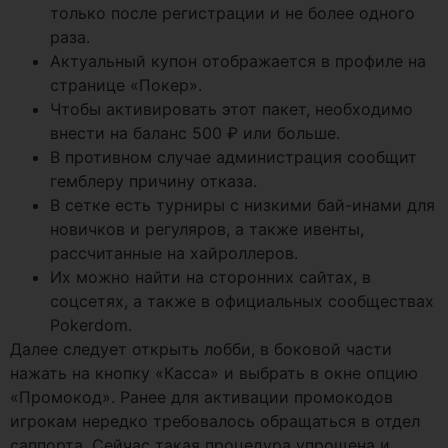
только после регистрации и не более одного
раза.
Актуальный купон отображается в профиле на
странице «Покер».
Чтобы активировать этот пакет, необходимо
внести на баланс 500 ₽ или больше.
В противном случае администрация сообщит
гемблеру причину отказа.
В сетке есть турниры с низкими бай-инами для
новичков и регуляров, а также ивенты,
рассчитанные на хайроллеров.
Их можно найти на сторонних сайтах, в
соцсетях, а также в официальных сообществах
Pokerdom.
Далее следует открыть лобби, в боковой части
нажать на кнопку «Касса» и выбрать в окне опцию
«Промокод». Ранее для активации промокодов
игрокам нередко требовалось обращаться в отдел
саппорта. Сейчас такая процедура упрощена и