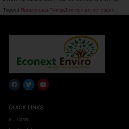
Tagged
Промокоды ПокерДом при регистрации
QUICK LINKS
Home