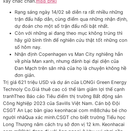
xây chắc chắn.
m88 bhki
Rạng sáng ngày 14/02 sẽ diễn ra rất nhiều những
trận đấu hấp dẫn, cùng điểm qua những nhận định,
dự đoán cho một số trận đấu nổi bật nhất.
Còn với những ai đang theo mục không trúng thì
hãy giữ bình tĩnh để nghiên cứu thật tốt những con
số hôm nay.
Nhận định Copenhagen vs Man City nghiêng hẳn
về phía Man xanh, nhưng đánh bại đại diện của
Đan Mạch trên sân nhà của họ là chuyện không hề
đơn giản.
Trị giá 621 triệu USD và dự án của LONGi Green Energy
Technoly Co.Giá thuê cao có thể làm giảm lợi thế cạnh
tranhTheo Báo cáo Tiêu điểm thị trường Bất động sản
Công Nghiệp 2023 của Savills Việt Nam. Cán bộ Đội
CSGT An Lạc bàn giao keonhacai com m88cháu bé cho
người nhàQua xác minh.CSGT cho biết trường Tiểu học
Long Thượng nằm cách trụ sở đơn vị 12 km. Keonhacai