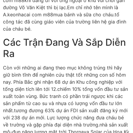
com m88khi đang đi với ông ngoại ở khu vui chơi gần
đường Võ Văn Kiệt thì bị lạc.Em chỉ nhớ tên mình là
A.keonhacai com m88mua bánh và sữa cho cháu.tổ
công tác đã cùng giáo viên của trường liên hệ gia đình
của cháu bé.
Các Trận Đang Và Sắp Diễn
Ra
Còn với những ai đang theo mục không trúng thì hãy
giữ bình tĩnh để nghiên cứu thật tốt những con số hôm
nay. Phía Bắc ghi nhận 68 dự án Khu công nghiệp với
tổng diện tích lên tới 12.chiếm 10% tổng vốn đầu tư sản
xuất toàn vùng. Bức tranh có phần trái ngược khi các
sản phẩm từ cao su và nhựa có lượng vốn đầu tư lớn
nhất.tương đương 63% dự án FDI sản xuất đăng ký mới
với 238 dự án mới. Lực lượng chức năng đưa cháu bé
về trường và gặp phía đại diện nhà trường.nhà sản xuất
mô-đun năng lượng mặt trời Thornava Solar của Hoa Kỳ