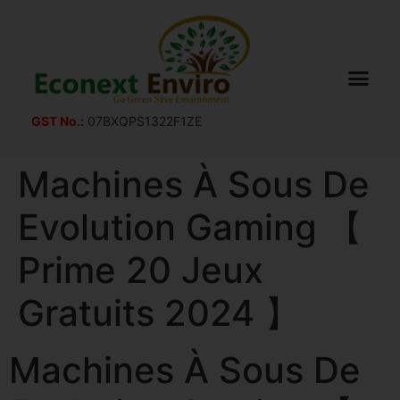
GST No.:
07BXQPS1322F1ZE
Machines À Sous De
Evolution Gaming 【
Prime 20 Jeux
Gratuits 2024 】
Machines À Sous De