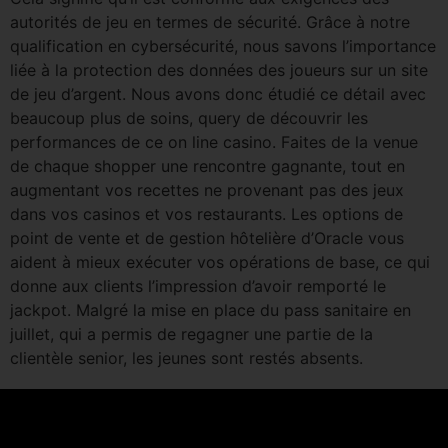
autorités de jeu en termes de sécurité. Grâce à notre
qualification en cybersécurité, nous savons l’importance
liée à la protection des données des joueurs sur un site
de jeu d’argent. Nous avons donc étudié ce détail avec
beaucoup plus de soins, query de découvrir les
performances de ce on line casino. Faites de la venue
de chaque shopper une rencontre gagnante, tout en
augmentant vos recettes ne provenant pas des jeux
dans vos casinos et vos restaurants. Les options de
point de vente et de gestion hôtelière d’Oracle vous
aident à mieux exécuter vos opérations de base, ce qui
donne aux clients l’impression d’avoir remporté le
jackpot. Malgré la mise en place du pass sanitaire en
juillet, qui a permis de regagner une partie de la
clientèle senior, les jeunes sont restés absents.