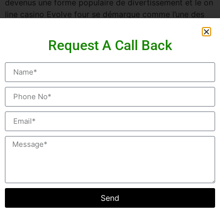
devenus une forme populaire de divertissement et le on
line casino Evolve four se démarque comme l’une des
meilleures options du marché. Avec ses fonctionnalités
avancées et son massive choix de jeux, le casino Evolve
Request A Call Back
four offre de nombreux avantages pour les joueurs.
Pour être autorisé à retirer de l’argent sur ce on line
casino, vous devez respecter la limite de transaction qui
est de 20 € minimum. Evolve on line casino suggest une
limite identique au dépôt pour alléger la tâche de ses
joueurs.
Par ailleurs, le restaurant de l’établissement a enregistré
une baisse de thirteen %. La maire, Annaïg Le Jossic,
confirme l’impact sur les finances municipales, même si
des compensations de l’État ont été reçues en 2021. En
cas de crise et face aux obstacles mise en place par le
cross, les jeux, les cinémas, les eating places sont
Send
restés les lieux que les consommateurs préféraient
éviter. L’année 2020 restera gravée dans la mémoire