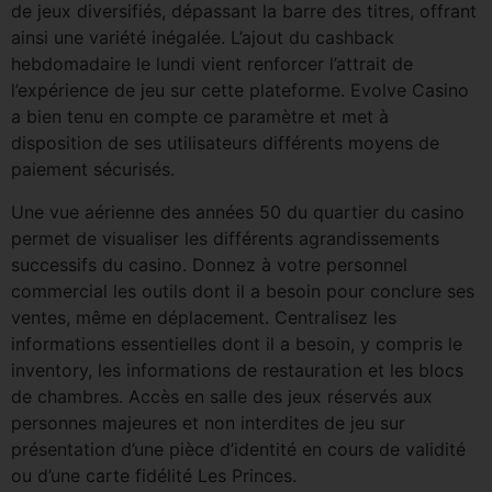
de jeux diversifiés, dépassant la barre des titres, offrant
ainsi une variété inégalée. L’ajout du cashback
hebdomadaire le lundi vient renforcer l’attrait de
l’expérience de jeu sur cette plateforme. Evolve Casino
a bien tenu en compte ce paramètre et met à
disposition de ses utilisateurs différents moyens de
paiement sécurisés.
Une vue aérienne des années 50 du quartier du casino
permet de visualiser les différents agrandissements
successifs du casino. Donnez à votre personnel
commercial les outils dont il a besoin pour conclure ses
ventes, même en déplacement. Centralisez les
informations essentielles dont il a besoin, y compris le
inventory, les informations de restauration et les blocs
de chambres. Accès en salle des jeux réservés aux
personnes majeures et non interdites de jeu sur
présentation d’une pièce d’identité en cours de validité
ou d’une carte fidélité Les Princes.