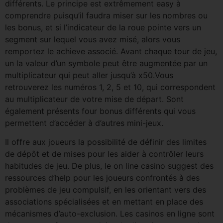
différents. Le principe est extrêmement easy à
comprendre puisqu’il faudra miser sur les nombres ou
les bonus, et si l’indicateur de la roue pointe vers un
segment sur lequel vous avez misé, alors vous
remportez le achieve associé. Avant chaque tour de jeu,
un la valeur d’un symbole peut être augmentée par un
multiplicateur qui peut aller jusqu’à x50.Vous
retrouverez les numéros 1, 2, 5 et 10, qui correspondent
au multiplicateur de votre mise de départ. Sont
également présents four bonus différents qui vous
permettent d’accéder à d’autres mini-jeux.
Il offre aux joueurs la possibilité de définir des limites
de dépôt et de mises pour les aider à contrôler leurs
habitudes de jeu. De plus, le on line casino suggest des
ressources d’help pour les joueurs confrontés à des
problèmes de jeu compulsif, en les orientant vers des
associations spécialisées et en mettant en place des
mécanismes d’auto-exclusion. Les casinos en ligne sont