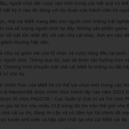
 đầu, người chơi đặt cược vào một trong các kết quả có thể
 bất kỳ ô nào đó đúng với dự đoán của thành viên thì ngườ
ược, nhà cái M88 mang đến cho người chơi những trải nghiệ
lớn của số lượng người chơi tại đây. Những sản phẩm game 
út nổi bật lớn nhất đối với các nhà cái khác. Anh em nào đ
 giành thưởng hấp dẫn.
s và chịu sự giám sát của tổ chức cá cược hàng đầu tại quố
o người chơi. Thông qua đó, bạn sẽ được tận hưởng trọn vẹ
iới. Chương trình khuyến mãi nhà cái M88 là những ưu đãi hấ
 trí cho họ.
b chính thức của M88 thì có thể lựa chọn một trong các l
gọi là Mansion88 được chính thức thành lập vào năm 2003
ã được tổ chức PAGCOR – Cục Quản lý Giải trí và Trò chơi P
m gia tài trợ cho nhiều CLB bóng đá lớn trên thế giới như
nhà cái uy tín, đáng tin cậy và có tiềm lực tài chính rất m
o trực tuyến phổ biến và hấp dẫn nhất tại nhà cái M88 với đ