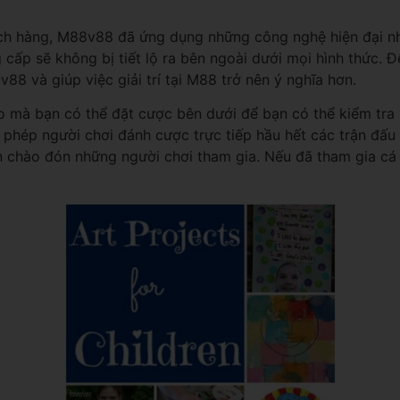
ch hàng, M88v88 đã ứng dụng những công nghệ hiện đại nhấ
cấp sẽ không bị tiết lộ ra bên ngoài dưới mọi hình thức. Đ
88 và giúp việc giải trí tại M88 trở nên ý nghĩa hơn.
 mà bạn có thể đặt cược bên dưới để bạn có thể kiểm tra 
phép người chơi đánh cược trực tiếp hầu hết các trận đấu 
ôn chào đón những người chơi tham gia. Nếu đã tham gia c