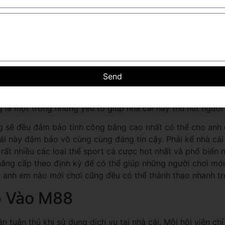
h là thước đo chuẩn nhất về sự uy tín mà họ có được. Nhà 
ám phá trong nội dung dưới đây nhé. Với hệ thống trò chơi 
 chán. Những sport Slot tại địa chỉ này được cập nhật liê
yên để đem lại những dịch vụ tốt nhất. Cũng như những nhà
Ngân Hàng, Chuyển Tiền Trực Tuyến, Chuyển Tiền Di Động, 
Send
 ký tài khoản để tham gia cá cược tại nhà cái M88 hoàn toà
 tài khoản. Với tiềm lực tài chính của mình, nhà cái M88 đ
là một trong những yếu tố giúp nhà cái này thu hút người 
ng sẽ đều đảm bảo tính công bằng cao nhất có thể cho anh
 cái này đảm bảo vô cùng cùng đáng tin cậy. Phải kể nhà cá
ất nhiều các loại thể sport cá cược hot nhất và phổ biến nh
 nâng cấp theo định kỳ để có thể giúp những người chơi mớ
ếu anh em nào mới chơi cũng đều có thể thành thạo nhanh t
 Vào M88
 tuân thủ khi sử dụng dịch vụ tại nhà cái. Mỗi hội viên ch