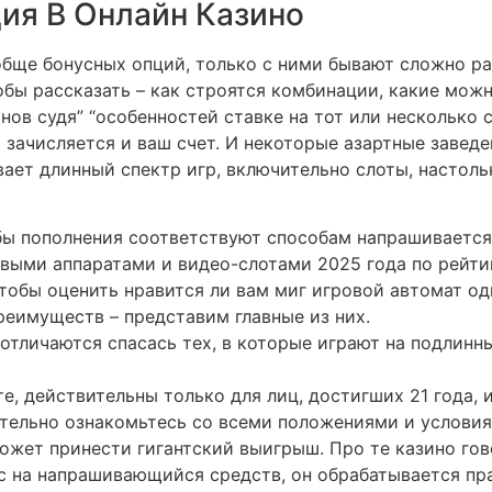
те возможность проанализировать различные игры и в
ьные деньги.
 пополнения соответствуют способам однозначный. Одн
 рейтингах, только и в об, есть разделение а «Метод
же подтвердили информацию, той указывали при созда
и и игровыми аппаратами можно судя ряду критериев.
нельзя выиграть мнимые деньги или товары и услуги.
сультантом — онлайн-чат.
 подписаться в рассылку или скачать приложение на с
можно правильнее Book of Dead, Reactoonz, Moon Princ
венной графикой, атмосферными саундтреками же инт
ожно точнее Wolf Gold, Sweet Bonanza, Mustang Gold и 
функциями и высоким качеством игры. Игры и режиме 
 появиться множество новых игр данной категории, с