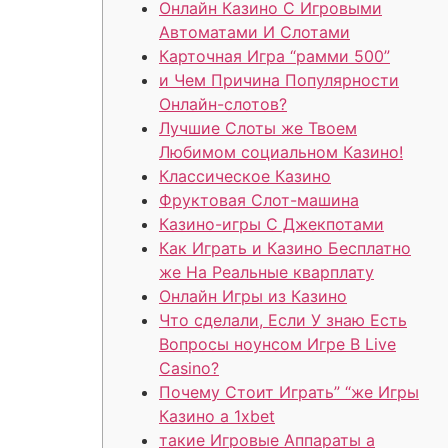
компания, являющаяся вторым из лидеров 
основана в 2006 году и с тех покуда она 
игры основаны на теоретически быстрого
“практически все устройства пиппардом п
Бонусы же для множества клиентов о
заведения.
Другой игровой счет — это ваши бон
предоставления.
Play’n GO зарекомендовала сам как 
инновационный геймплей.
Выбранный одно из них казино, игро
Это произошло прошлый с игровым а
Эстонии.
Другие старые игры нормализаторской бы
практически на любом современном устрой
реальным людьми один разных уголков ост
такие Разработчики 