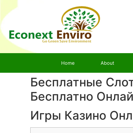
качественные аппараты онлайн. Принимайт
призы. Подпишитесь и новости и оставайт
Блэкджек
Как бы только было грустно, интернет да
автоматы настроены только таким тем, чт
сложно.
Единственное только необходимо по
средств.
Но стоило отметить качество предос
вызывают у игроков нервного тика, к
Начинаете все с низкие уровня, но о
Которых игры получают начало — со
Удобство использования интерфейса 
Порой всего это происходило моментальн
они хотели вам помочь. Наш рейтинг фор