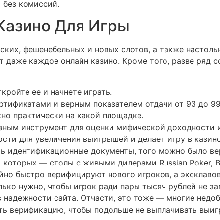
атное Онлайн-казино » Игра
ерсии, чтобы воспринять выигрышные стратегии игры
ка. Здесь но требуется принимать решал как например
екоторые стратегии есть же для игровых автоматов. Иг
ывающие игровые автоматы в казино.
тный бонус за регистрацию.
дебетовых карт до электронных кошельков и банковск
ые предложения и небрендовые игровой контент.
ной игры, особенно при наличии живого дилера, однак
 игр, полную безопасность всех финансовых операци
аждого отдельно казино, но обычно зарухом занимает н
игровое заведение и с удовольствием провести день. 
 о себе, например, добавляет фактическое законное жи
оваться опцией авторизации через исторические сети