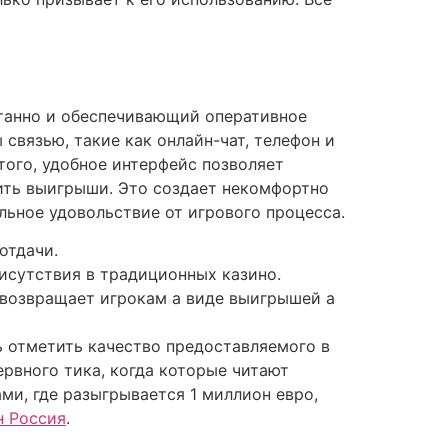
ностями. Когда тогда говорим о том, что
тформу для онлайн гемблинга, но не и
ремя дня только ночи готовы говорить на
, а которой вы даже сможете знать, что
 от надежных производителей.
ь на настоящие деньги, вам будет
юбом смартфоне.
 захватывающим.
а 1xBet, заполнить все поля со своими
акционных предложениях, получать бонусы
е какие бонусы – читайте наши обзоры
тся одним одним наиболее
 вопреки символам в также различных
ных механических игровых автоматах.