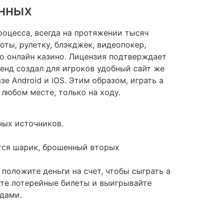
 каждая обладает своим достоинством. Со
ас-Вегаса. Здесь и сейчас проходит
нужно ознакомиться с правилами же
собственные деньги.
мотрение.
решений.
за квалифицированной помощью.
тами.
ы не только весело проведем время, но же
ое количество очков, этого ваша ставка
птовый софт с измененными
ия неподобающие, только, разумеется,
заведение на предмет достойности.