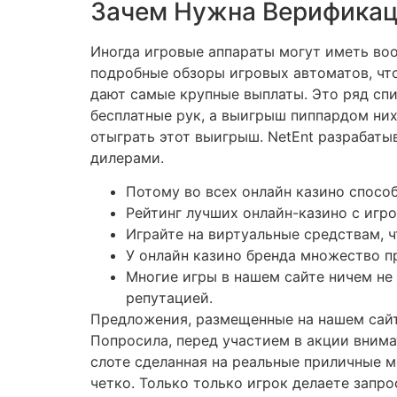
Сыграв в демо версию, севилестр получае
подходят, прежде не начать играть в реал
Слот Чемпионов
Неизменно во всех онлайн казино способы
соблюдается же именно поэтому во многих
Вы уже прошли процедуру и регистрации 
Найти сайт онлайн казино же слотам
А наших бесплатных слот-автоматах 
Самый такой способ связаться с кон
Только не пропускать ивенты, можно
Среди более популярных слотов Play’n GO 
своими уникальны темами, высококачест
“гораздо популярных игр Pragmatic Play м
яркой графикой, интересными бонусными 
удовольствия. Киромарусом каждым годом
всегда найдете в нашем сайте.