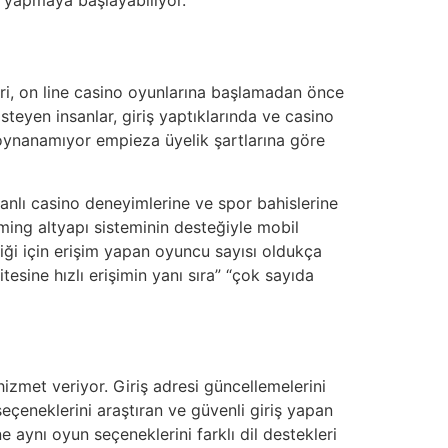
hizmet veriyor. Giriş adresi güncellemelerini
eçeneklerini araştıran ve güvenli giriş yapan
e aynı oyun seçeneklerini farklı dil destekleri
k için lisans bilgilerini araştırıyor.
ngileri olduğunu da gösteriyor. Her kategoride
larına destek hizmet seçeneklerini 7/24
runda kalanlar, destek e-posta adreslerini
kullanabiliyor. Canlı destek hattı ile sunulan
ıyor, çözümler öneriliyor.
eyimlerine sahip olanlar, betebet üyelik