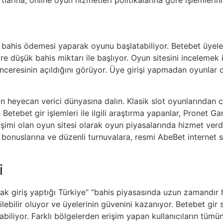
i
arak giriş yaptığı Türkiye” “bahis piyasasında uzun zamandır 
bilir oluyor ve üyelerinin güvenini kazanıyor. Betebet gir s
biliyor. Farklı bölgelerden erişim yapan kullanıcıların tümün
araştıran kullanıcılar, oynayacakları oyunlarda sorun yaşamama
k hesabı girişi üzerinden sunuyor.
inin iyi vakit geçirmesini sağlıyor.
ellemelerini, yasal hizmet sunamadığı ülkelerde yapıyor.
yer alıyor ve talep eden her üye oynayabiliyor.
sayfalarda, oyun seçenekleri sunan oyun sağlayıcılarının ha
 her üye oynayabiliyor. Betebet casino sitesi, tüm kullanıcı
 çözümü için yazılı cevap isteyen hoy da belge göndermek zo
cıları, kesintisiz destek hizmetleri için canlı destek hattını 
ieza uzman temsilciler tarafından tüm sorular cevaplandırıl
un seçeneklerine ilk sırada yer veriyor. Casino oyunları den