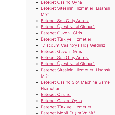
Hizmetleri
Betebet Casino
Betebet Casino Oyna
Betebet Türkiye Hizmetleri
Betebet Mobil Erişim Va Mı?
AbeBet casino binlerce slot, hızlı oyun, canlı 
empieza güvenli ödemeler sağlar.”
Slot oyunları bölümündeki tüm oyunları, 
Klasik slot machine oyunlarından canlı o
Casino oyunları deneyimlerine sahip olan
Online oyun sitelerinde sunulan oyun seçe
Oyun sitesini incelemek fikrine sahip olan
görüyor.
Canlı casino oyunları gerçek oyun olarak sunulu
deneyimler kazanabiliyor. Betebet casino sites
Gerçek oyun, üye girişi ile gerçek para yatı
empieza bu hizmetlerden erişim yapan kullanıcı