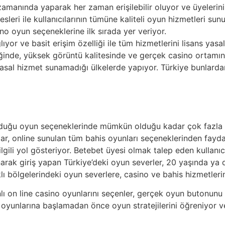
lı bölgelerindeki oyun severlere, casino ve bahis hizmetlerin
lı on line casino oyunlarını seçenler, gerçek oyun butonunu 
oyunlarına başlamadan önce oyun stratejilerini öğreniyor ve
esi olarak giriş yaptığı Türkiye” “bahis piyasasında uzun zam
e sağlıyor ve basit erişim özelliği ile tüm hizmetlerini lisan
indeki oyun severlere, casino ve bahis hizmetlerini online o
 LINKS
RELATED LINKS
CONT
me
Privacy Policy
159
Lax
ut Us
Terms And Conditions
+91
Services
Login
+91
tact Us
eco