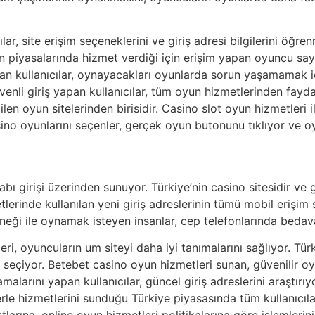
ri, oyuncuların um siteyi daha iyi tanımalarını sağlıyor. Tür
i seçiyor. Betebet casino oyun hizmetleri sunan, güvenilir oy
alarını yapan kullanıcılar, güncel giriş adreslerini araştırıy
le hizmetlerini sunduğu Türkiye piyasasında tüm kullanıcılar
artlarına, online oyun hizmetleri politikalarına göre işlemler
da bahis ödemesi yaparak oyunu başlatabiliyor. Betebet üyel
re düşük bahis miktarı ile başlıyor. Oyun sitesini incelemek i
penceresinin açıldığını görüyor. Üye girişi yapmadan oyunla
n heyecan verici dünyasına dalın. Klasik slot oyunlarından c
etebet gir işlemleri ile ilgili araştırma yapanlar, Pronet G
erişimi olan oyun sitesi olarak oyun piyasalarında hizmet ver
 bonuslarına ve düzenli turnuvalara, resmi AbeBet internet si