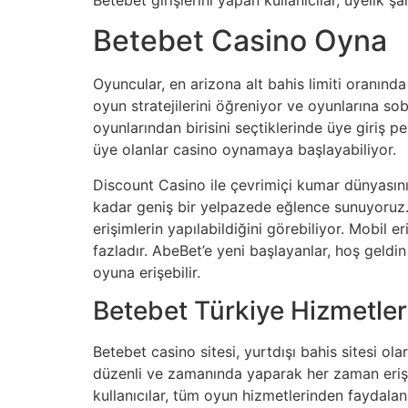
Betebet Türkiye Hizmetler
Betebet casino sitesi, yurtdışı bahis sitesi ol
düzenli ve zamanında yaparak her zaman erişile
kullanıcılar, tüm oyun hizmetlerinden faydalana
ile sunuyor. Betebet gir ve oyun seçeneklerini 
Ücretli oyun seçeneklerinin tümünü üyeli
Casino slot oyun hizmetleri ile tüm üyeler
Betebet online casino sitesi, adres günc
Her kategoride popüler oyun seçenekleri 
Betebet casino oyunları için oluşturulan özel 
popüler oyun seçenekleri yer alıyor ve isteyen
sunuyor. Üyelik işlemleri ve diğer sorunların
kullanabiliyor.” “[newline]Betebet casino kullanı
hizmetlerin tamamı, canlı olarak sunuluyor emp
Betebet Casino
“Betebet casino hizmetlerinde, canlı casino oy