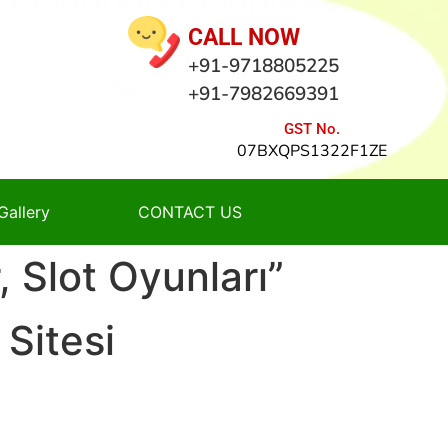
 Sitesi