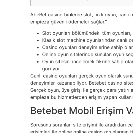
Betebet Mobil Erişim V
Sorusunu soranlar, site erişimi ile aradıkları c
erişimleri ile online online casino oyunlarının
sağlıyor.
Betebet üyesi olmak tercih eden kullanıcıla
Mobil erişimi olan oyun sitesi olarak oyu
Betebet gir ve oyun seçeneklerini araştır
Betebet gir seçeneklerini araştıran ve gü
Betebet, kolay empieza güvenli erişim yapılabil
Betebet casino oyna seçenekleri için canlı cas
Betebet Son Giriş Adresi
Ücretli oyun seçeneklerinin tümünü üyelik hesab
kaliteli oyun hizmetleri sunuyor. Türkiye hizme
bölümündeki tüm oyunları, zevkine oyna seçen