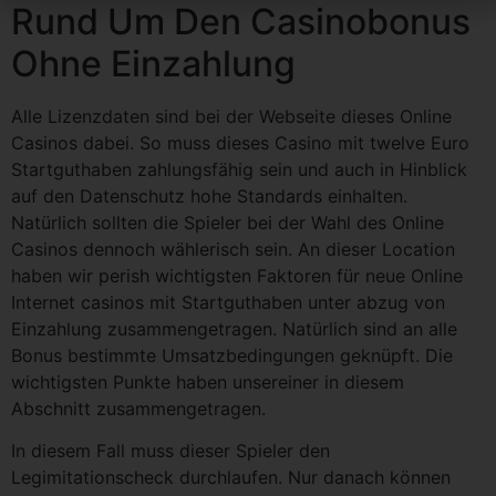
Ohne Einzahlung
Alle Lizenzdaten sind bei der Webseite dieses Online
Casinos dabei. So muss dieses Casino mit twelve Euro
Startguthaben zahlungsfähig sein und auch in Hinblick
auf den Datenschutz hohe Standards einhalten.
Natürlich sollten die Spieler bei der Wahl des Online
Casinos dennoch wählerisch sein. An dieser Location
haben wir perish wichtigsten Faktoren für neue Online
Internet casinos mit Startguthaben unter abzug von
Einzahlung zusammengetragen. Natürlich sind an alle
Bonus bestimmte Umsatzbedingungen geknüpft. Die
wichtigsten Punkte haben unsereiner in diesem
Abschnitt zusammengetragen.
In diesem Fall muss dieser Spieler den
Legimitationscheck durchlaufen. Nur danach können
auch pass away Auszahlungen in Anspruch genommen
werden. Wirklich gültige Bonuscodes für Online Casinos