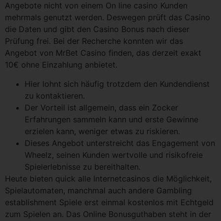
die Daten und gibt den Casino Bonus nach dieser
Prüfung frei. Bei der Recherche konnten wir das
Angebot von MrBet Casino finden, das derzeit exakt
10€ ohne Einzahlung anbietet.
Hier lohnt sich häufig trotzdem den Kundendienst
zu kontaktieren.
Der Vorteil ist allgemein, dass ein Zocker
Erfahrungen sammeln kann und erste Gewinne
erzielen kann, weniger etwas zu riskieren.
Dieses Angebot unterstreicht das Engagement von
Wheelz, seinen Kunden wertvolle und risikofreie
Spielerlebnisse zu bereithalten.
Heute bieten quick alle Internetcasinos die Möglichkeit,
Spielautomaten, manchmal auch andere Gambling
establishment Spiele erst einmal kostenlos mit Echtgeld
zum Spielen an. Das Online Bonusguthaben steht in der
Regel direkt zur Verfügung und kann dann sofort
gemäß living room Bedingungen des Benefit vom