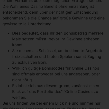
entscheidend, denn über der richtigen Entscheidung
bekommen Sie die Chance auf große Gewinne und eine
gewisse tolle Unterhaltung.
Dies bedeutet, dass ihr den Bonusbetrag mehrere
Male setzen müsst, bevor ihr Gewinne abheben
könnt.
Send
Sie dienen als Schlüssel, um bestimmte Angebote
freizuschalten und bieten Spielern somit Zugang
zu exklusiven Boni.
Wirklich gültige Bonuscodes für Online Casinos
sind oftmals entweder bei uns angegeben, oder
nicht nötig.
Es lohnt sich aus diesem grund, zunächst einen
Blick auf das Portfolio des” “Online Casinos zu
werfen.
Bei uns finden Sie bei einem Blick nie und nimmer nur
die frischen Angebote, sondern im übrigen bei jedem
Echtgeld Bonus ohne Einzahlung die entsprechenden