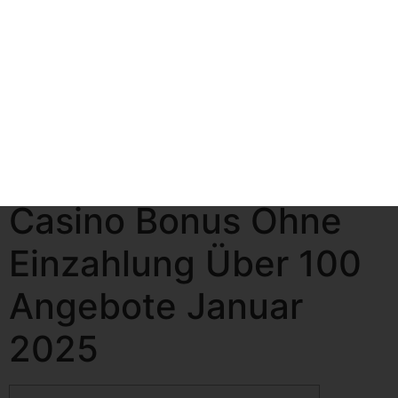
Einzahlung Im Or Her
Januar 2025 Jetzt
Einsehen
Casino Bonus Ohne
Einzahlung Über 100
Angebote Januar
2025
Content