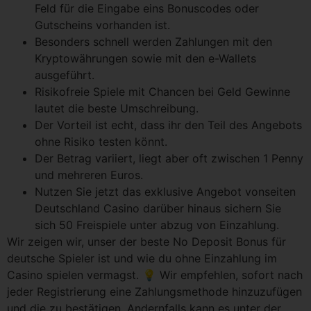
Besonders schnell werden Zahlungen mit den
Kryptowährungen sowie mit den e-Wallets
ausgeführt.
Risikofreie Spiele mit Chancen bei Geld Gewinne
lautet die beste Umschreibung.
Der Vorteil ist echt, dass ihr den Teil des Angebots
ohne Risiko testen könnt.
Der Betrag variiert, liegt aber oft zwischen 1 Penny
und mehreren Euros.
Nutzen Sie jetzt das exklusive Angebot vonseiten
Deutschland Casino darüber hinaus sichern Sie
sich 50 Freispiele unter abzug von Einzahlung.
Wir zeigen wir, unser der beste No Deposit Bonus für
deutsche Spieler ist und wie du ohne Einzahlung im
Casino spielen vermagst. 💡 Wir empfehlen, sofort nach
jeder Registrierung eine Zahlungsmethode hinzuzufügen
und die zu bestätigen. Andernfalls kann es unter der
Auszahlung vonseiten Gewinnen zu Problemen kommen,