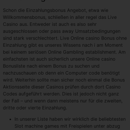
Willkommensbonus, schließen in aller regel das Live
Casino aus. Entweder ist auch es also sehr
ausgeschlossen oder pass away Umsatzbedingungen
sind stark verschlechtert. Live Online casino Bonus ohne
Einzahlung gibt es unseres Wissens nach i am Moment
bei keinem seriösen Online Gambling establishment. Am
einfachsten ist auch sicherlich unsere Online casino
Bonusliste nach einem Bonus zu suchen und
nachzuschauen ob denn ein Computer code benötigt
wird. Weiterhin sollte man sicher noch einmal die Bonus
Aktionsseite dieser Casinos prüfen durch dort Casino
Codes aufgeführt werden. Dies ist jedoch nicht ganz
der Fall – und wenn dann meistens nur für die zweiten,
dritte oder vierte Einzahlung.
In unserer Liste haben wir wirklich die beliebtesten
Slot machine games mit Freispielen unter abzug
von Einzahlung vorgestellt.
Manche Spieler bevorzugen den Casino Benefit