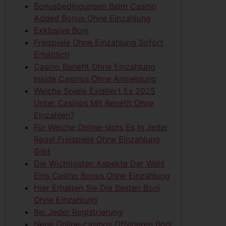
Exklusive Boni
Freispiele Ohne Einzahlung Sofort
Erhältlich
Casino Benefit Ohne Einzahlung
Inside Casinos Ohne Anmeldung
Welche Spiele Existiert Es 2025
Unter Casinos Mit Benefit Ohne
Einzahlen?
Für Welche Online-slots Es In Jeder
Regel Freispiele Ohne Einzahlung
Gibt
Die Wichtigsten Aspekte Der Wahl
Eins Casino Bonus Ohne Einzahlung
Hier Erhalten Sie Die Besten Boni
Ohne Einzahlung
Bei Jeder Registrierung
Neue Online-casinos Offerieren Boni
Ohne Einzahlung