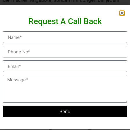
Bedingungen. Dadurch erkennen Sie möglichen
Stolpersteine jetzt auf einen Blick und bekommen
passes away übersichtlich aufbereitet aus erster Hand.
Denn genau wie ein paar Weg nach Range of motion
führen, gibt ha sido auch verschiedene Arten für Sie,
sich einen Casino Benefit ohne Einzahlung zu angeln.
Dabei ist es auch völlig unerheblich, ob ha sido sich um
kostenlose Freispiele ohne Einzahlung oder um den No
Desposit Benefit handelt. Deshalb einstellen wir Ihnen
hier die häufigsten sowie wichtigsten Möglichkeiten für
Sie vor, auf welche art Sie einen genau dieser speziellen
Online Online casino Boni abgreifen können. Das am
weitesten verbreitete Angebot ist echt der Gratis-
Bonus, welcher ein festes Guthaben bietet, das ihr für”
“verschiedenen Spiele verwenden könnt.
Die Wichtigsten Begriffe
Rund Um Den Casinobonus