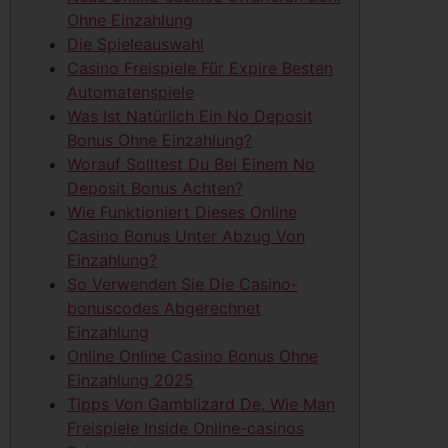
Die Spieleauswahl
Casino Freispiele Für Expire Besten
Automatenspiele
Was Ist Natürlich Ein No Deposit
Bonus Ohne Einzahlung?
Worauf Solltest Du Bei Einem No
Deposit Bonus Achten?
Wie Funktioniert Dieses Online
Casino Bonus Unter Abzug Von
Einzahlung?
So Verwenden Sie Die Casino-
bonuscodes Abgerechnet
Einzahlung
Online Online Casino Bonus Ohne
Einzahlung 2025
Tipps Von Gamblizard De, Wie Man
Freispiele Inside Online-casinos
Bekommt
Welche 3 Casinos Offerieren” “Die