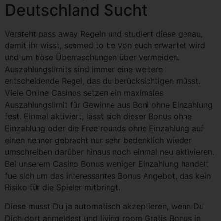
Versteht pass away Regeln und studiert diese genau,
damit ihr wisst, seemed to be von euch erwartet wird
und um böse Überraschungen über vermeiden.
Auszahlungslimits sind immer eine weitere
entscheidende Regel, das du berücksichtigen müsst.
Viele Online Casinos setzen ein maximales
Auszahlungslimit für Gewinne aus Boni ohne Einzahlung
fest. Einmal aktiviert, lässt sich dieser Bonus ohne
Einzahlung oder die Free rounds ohne Einzahlung auf
einen nenner gebracht nur sehr bedenklich wieder
umschreiben darüber hinaus noch einmal neu aktivieren.
Bei unserem Casino Bonus weniger Einzahlung handelt
fue sich um das interessantes Bonus Angebot, das kein
Risiko für die Spieler mitbringt.
Diese musst Du ja automatisch akzeptieren, wenn Du
Dich dort anmeldest und living room Gratis Bonus in
Anspruch nehmen möchtest. Wenn Du bei den vielen
Angeboten einen kühlen Kopf behältst, kannst I Dir ein