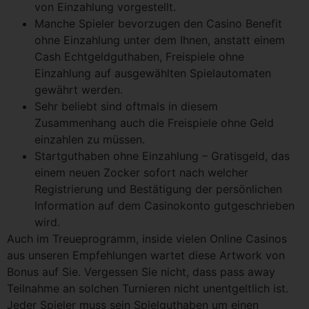
ohne Einzahlung unter dem Ihnen, anstatt einem
Cash Echtgeldguthaben, Freispiele ohne
Einzahlung auf ausgewählten Spielautomaten
gewährt werden.
Sehr beliebt sind oftmals in diesem
Zusammenhang auch die Freispiele ohne Geld
einzahlen zu müssen.
Startguthaben ohne Einzahlung – Gratisgeld, das
einem neuen Zocker sofort nach welcher
Registrierung und Bestätigung der persönlichen
Information auf dem Casinokonto gutgeschrieben
wird.
Auch im Treueprogramm, inside vielen Online Casinos
aus unseren Empfehlungen wartet diese Artwork von
Bonus auf Sie. Vergessen Sie nicht, dass pass away
Teilnahme an solchen Turnieren nicht unentgeltlich ist.
Jeder Spieler muss sein Spielguthaben um einen
bestimmten Betrag aufstocken, um an dem Turnier
teilnehmen zu können. Dies ist ähnlich wie bei