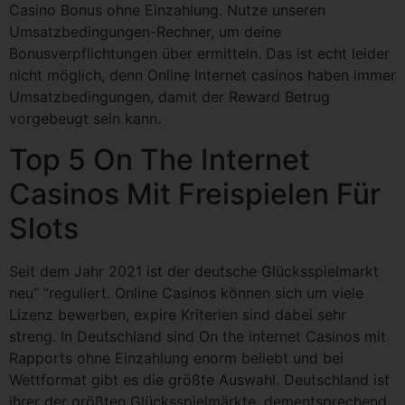
Bonusverpflichtungen über ermitteln. Das ist echt leider
nicht möglich, denn Online Internet casinos haben immer
Umsatzbedingungen, damit der Reward Betrug
vorgebeugt sein kann.
Top 5 On The Internet
Casinos Mit Freispielen Für
Slots
Seit dem Jahr 2021 ist der deutsche Glücksspielmarkt
neu” “reguliert. Online Casinos können sich um viele
Lizenz bewerben, expire Kriterien sind dabei sehr
streng. In Deutschland sind On the internet Casinos mit
Rapports ohne Einzahlung enorm beliebt und bei
Wettformat gibt es die größte Auswahl. Deutschland ist
ihrer der größten Glücksspielmärkte, dementsprechend
interessant ist echt dieser für perish Online Casinos