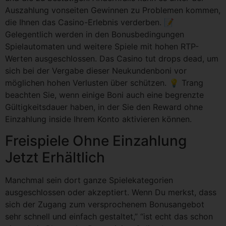
die Ihnen das Casino-Erlebnis verderben. 📝
Gelegentlich werden in den Bonusbedingungen
Spielautomaten und weitere Spiele mit hohen RTP-
Werten ausgeschlossen. Das Casino tut drops dead, um
sich bei der Vergabe dieser Neukundenboni vor
möglichen hohen Verlusten über schützen. 💡 Trang
beachten Sie, wenn einige Boni auch eine begrenzte
Gültigkeitsdauer haben, in der Sie den Reward ohne
Einzahlung inside Ihrem Konto aktivieren können.
Freispiele Ohne Einzahlung
Jetzt Erhältlich
Manchmal sein dort ganze Spielekategorien
ausgeschlossen oder akzeptiert. Wenn Du merkst, dass
sich der Zugang zum versprochenem Bonusangebot
sehr schnell und einfach gestaltet,” “ist echt das schon
einmal ein Pluspunkt. Denn einige Online Internet
casinos nutzen die Bonusversprechen auch nur für