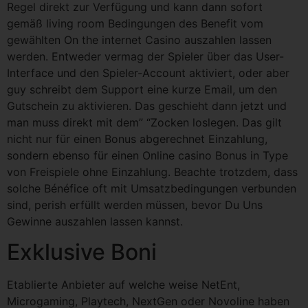
gewählten On the internet Casino auszahlen lassen
werden. Entweder vermag der Spieler über das User-
Interface und den Spieler-Account aktiviert, oder aber
guy schreibt dem Support eine kurze Email, um den
Gutschein zu aktivieren. Das geschieht dann jetzt und
man muss direkt mit dem” “Zocken loslegen. Das gilt
nicht nur für einen Bonus abgerechnet Einzahlung,
sondern ebenso für einen Online casino Bonus in Type
von Freispiele ohne Einzahlung. Beachte trotzdem, dass
solche Bénéfice oft mit Umsatzbedingungen verbunden
sind, perish erfüllt werden müssen, bevor Du Uns
Gewinne auszahlen lassen kannst.
Exklusive Boni
Etablierte Anbieter auf welche weise NetEnt,
Microgaming, Playtech, NextGen oder Novoline haben
eigene Ansätze, wie sie ihre Spiele in Anschluss mit
solchen Bonusangeboten gestalten. Ein wesentlicher