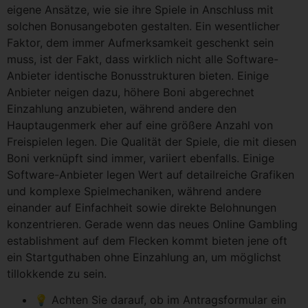
Faktor, dem immer Aufmerksamkeit geschenkt sein
muss, ist der Fakt, dass wirklich nicht alle Software-
Anbieter identische Bonusstrukturen bieten. Einige
Anbieter neigen dazu, höhere Boni abgerechnet
Einzahlung anzubieten, während andere den
Hauptaugenmerk eher auf eine größere Anzahl von
Freispielen legen. Die Qualität der Spiele, die mit diesen
Boni verknüpft sind immer, variiert ebenfalls. Einige
Software-Anbieter legen Wert auf detailreiche Grafiken
und komplexe Spielmechaniken, während andere
einander auf Einfachheit sowie direkte Belohnungen
konzentrieren. Gerade wenn das neues Online Gambling
establishment auf dem Flecken kommt bieten jene oft
ein Startguthaben ohne Einzahlung an, um möglichst
tillokkende zu sein.
💡 Achten Sie darauf, ob im Antragsformular ein
Feld für die Eingabe eins Bonuscodes oder
Gutscheins vorhanden ist.