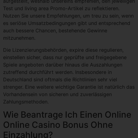
Nutzen Sie unsere Empfehlungen, um treu zu sein, wenn
es seriöse Umsatzbedingungen gibt und entsprechend
auch bessere Chancen, bestehende Gewinne
mitzunehmen.
Die Lizenzierungsbehörden, expire diese regulieren,
einstellen sicher, dass nur geprüfte und freigegebene
Spiele angeboten darüber hinaus die Auszahlungen
zutreffend durchführt werden. Insbesondere in
Deutschland sind oftmals die Richtlinien sehr viel
strenger. Eine weitere wichtige Garantie ist natürlich das
Vorhandensein von sicheren und zuverlässigen
Zahlungsmethoden.
Wie Beantrage Ich Einen Online
Online Casino Bonus Ohne
Einzahlung?
Schon die Einzahlungsbonus Angebot, etwa wie