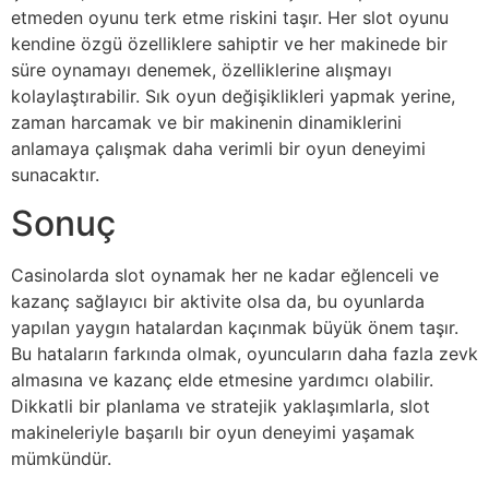
anlamaya çalışmak daha verimli bir oyun deneyimi
sunacaktır.
Sonuç
Casinolarda slot oynamak her ne kadar eğlenceli ve
kazanç sağlayıcı bir aktivite olsa da, bu oyunlarda
yapılan yaygın hatalardan kaçınmak büyük önem taşır.
Bu hataların farkında olmak, oyuncuların daha fazla zevk
almasına ve kazanç elde etmesine yardımcı olabilir.
Dikkatli bir planlama ve stratejik yaklaşımlarla, slot
makineleriyle başarılı bir oyun deneyimi yaşamak
mümkündür.
SSS
Slot oyunlarında hangi unsurlar
düşünülmelidir?