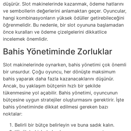
incelemek önemlidir.
Bahis Yönetiminde Zorluklar
Slot makinelerinde oynarken, bahis yönetimi çok önemli
bir unsurdur. Çoğu oyuncu, her dönüşte maksimum
bahis yaparak daha fazla kazanacaklarını düşünür.
Ancak, bu yaklaşım bütçenin hızlı bir şekilde
tükenmesine yol açabilir. Bahis yönetimi, oyuncunun
bütçesine uygun stratejiler oluşturmasını gerektirir. İşte
bahis yönetiminde dikkat edilmesi gereken bazı
noktalar:
Belirli bir bütçe belirleyin ve buna sadık kalın.
Küçük bahislerle başlayın ve yavaşça artırın.
Oynarken duygularınızı kontrol edin.
Kayıplarınızı telafi etmeye çalışırken temkinli olun.
Kazançlarınızı yönetmeyi unutmayın; küçük
kazançlarınızı bir kenara ayırın.