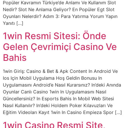
Popüler Kavramın Türkiye’de Anlamı Ve Kullanım Slot
Nedir? Slot Ne Anlama Geliyor? En Popüler Egt Slot
Oyunları Nelerdir? Adım 3: Para Yatırma Yorum Yapın
Yanıtı […]
1win Resmi Sitesi: Önde
Gelen Çevrimiçi Casino Ve
Bahis
1win Giriş: Casino & Bet & Apk Content In Android Ve
Ios Için Mobil Uygulama Hoş Geldin Bonusu In
Uygulamasını Android’e Nasıl Kurarsınız? In’deki Anında
Oyunlar Canlı Casino 1win In Uygulamasını Nasıl
Güncellersiniz? In Esports Bahis In Mobil Web Sitesi
Nasıl Kullanılır? In’deki Holdem Poker Kılavuzları Ve
Eğitim Videoları Kayıt 1win In Casino Empieza Spor […]
1win Casino Resmi Site,