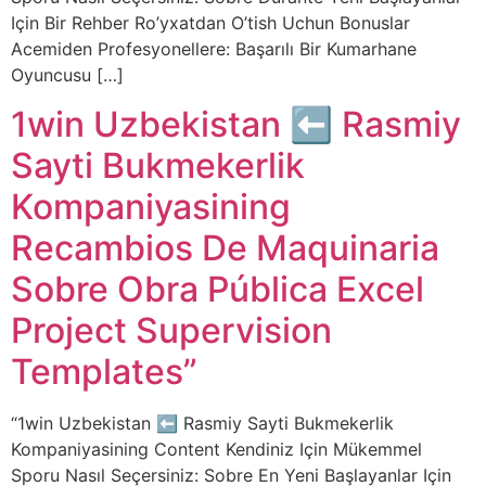
Için Bir Rehber Ro’yxatdan O’tish Uchun Bonuslar
Acemiden Profesyonellere: Başarılı Bir Kumarhane
Oyuncusu […]
1win Uzbekistan ⬅️ Rasmiy
Sayti Bukmekerlik
Kompaniyasining
Recambios De Maquinaria
Sobre Obra Pública Excel
Project Supervision
Templates”
“1win Uzbekistan ⬅️ Rasmiy Sayti Bukmekerlik
Kompaniyasining Content Kendiniz Için Mükemmel
Sporu Nasıl Seçersiniz: Sobre En Yeni Başlayanlar Için