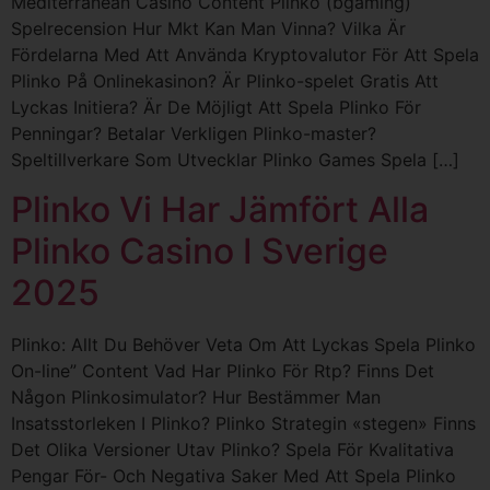
Mediterranean Casino Content Plinko (bgaming)
Spelrecension Hur Mkt Kan Man Vinna? Vilka Är
Fördelarna Med Att Använda Kryptovalutor För Att Spela
Plinko På Onlinekasinon? Är Plinko-spelet Gratis Att
Lyckas Initiera? Är De Möjligt Att Spela Plinko För
Penningar? Betalar Verkligen Plinko-master?
Speltillverkare Som Utvecklar Plinko Games Spela […]
Plinko Vi Har Jämfört Alla
Plinko Casino I Sverige
2025
Plinko: Allt Du Behöver Veta Om Att Lyckas Spela Plinko
On-line” Content Vad Har Plinko För Rtp? Finns Det
Någon Plinkosimulator? Hur Bestämmer Man
Insatsstorleken I Plinko? Plinko Strategin «stegen» Finns
Det Olika Versioner Utav Plinko? Spela För Kvalitativa
Pengar För- Och Negativa Saker Med Att Spela Plinko