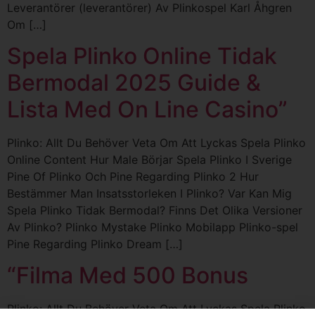
Leverantörer (leverantörer) Av Plinkospel Karl Åhgren
Om […]
Spela Plinko Online Tidak
Bermodal 2025 Guide &
Lista Med On Line Casino”
Plinko: Allt Du Behöver Veta Om Att Lyckas Spela Plinko
Online Content Hur Male Börjar Spela Plinko I Sverige
Pine Of Plinko Och Pine Regarding Plinko 2 Hur
Bestämmer Man Insatsstorleken I Plinko? Var Kan Mig
Spela Plinko Tidak Bermodal? Finns Det Olika Versioner
Av Plinko? Plinko Mystake Plinko Mobilapp Plinko-spel
Pine Regarding Plinko Dream […]
“Filma Med 500 Bonus
Plinko: Allt Du Behöver Veta Om Att Lyckas Spela Plinko