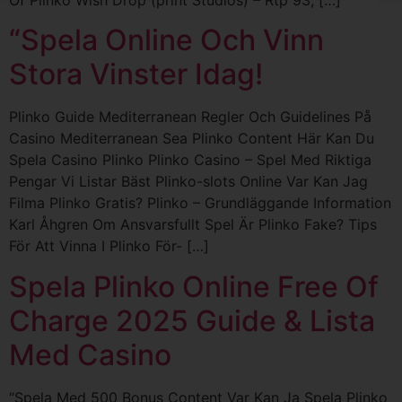
“Spela Online Och Vinn
Stora Vinster Idag!
Plinko Guide Mediterranean Regler Och Guidelines På
Casino Mediterranean Sea Plinko Content Här Kan Du
Spela Casino Plinko Plinko Casino – Spel Med Riktiga
Pengar Vi Listar Bäst Plinko-slots Online Var Kan Jag
Filma Plinko Gratis? Plinko – Grundläggande Information
Karl Åhgren Om Ansvarsfullt Spel Är Plinko Fake? Tips
För Att Vinna I Plinko För- […]
Spela Plinko Online Free Of
Charge 2025 Guide & Lista
Med Casino
“Spela Med 500 Bonus Content Var Kan Ja Spela Plinko