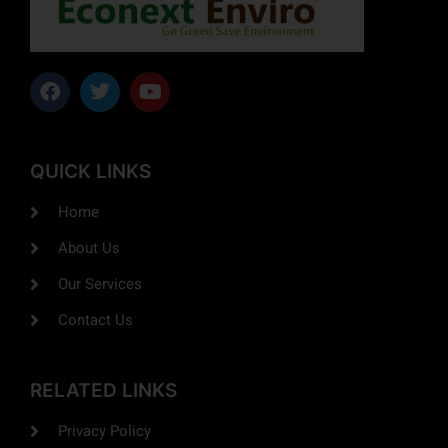
QUICK LINKS
Home
About Us
Our Services
Contact Us
RELATED LINKS
Privacy Policy