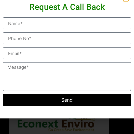
Ihr Meine Allianz Portal
Request A Call Back
Ein Akku hält so noch länger durch, es beansprucht aber
gleichzeitig mehr Zeit, wenn er sich reaktiviert. Wir
erklären, was eigentlich hinter den verschiedenen Modi
Standby, Ruhezustand und Herunterfahren steckt und
welcher Modus unter welchen Umständen Sinn macht.
Die mit einem Symbol oder grüner Unterstreichung
gekennzeichneten Links sind Affiliate-Links. Auch ob
und auf welchen Link […]
Send