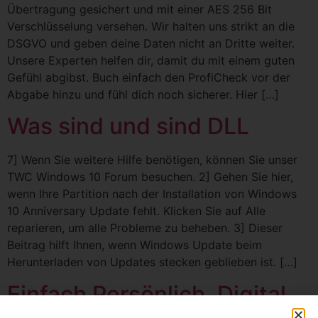
Übertragung gesichert und mit einer AES 256 Bit
Verschlüsselung versehen. Wir halten uns strikt an die
DSGVO und geben deine Daten nicht an Dritte weiter.
Unsere Experten helfen dir, damit du mit einem guten
Gefühl abgibst. Buch einfach den ProfiCheck vor der
Abgabe hinzu und fühl dich noch sicherer. Hier […]
Was sind und sind DLL
7] Wenn Sie weitere Hilfe benötigen, können Sie unser
TWC Windows 10 Forum besuchen. 2] Gehen Sie hier,
wenn Ihre Partition nach der Installation von Windows
10 Anniversary Update fehlt. Klicken Sie auf Alle
reparieren, um alle Probleme zu beheben. 3] Dieser
Beitrag hilft Ihnen, wenn Windows Update beim
Herunterladen von Updates stecken geblieben ist. […]
Einfach Persönlich. Digital.