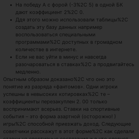
На победу A с форой (-3%2C 5) в одной БК
дают коэффициент 2%2C 0.
Ддя этого можно использовали таблицы%2C
создать эту базу данных например
воспользоваться специальными
программами%2C доступных в громадном
количестве в интернете.
Если не вас уйти в минус и навсегда
разочароваться в ставках%2C а продвигайтесь
медленно.
Опытным образом доказано%2C что оно это
понятие из разряда «фантомов». Одни игроки
успешны в невысоких котировках%2C те –
коэффициенты перезакуплен 2. 00 только
воспринимают всерьез. Ставки на спортивные
события – это форма азартной (осторожно! )
игры%2C способной приезжать доход. Следующие
советчики расскажут в этот форме%2C как сделали
ставки на спортивные состязания и в что следует