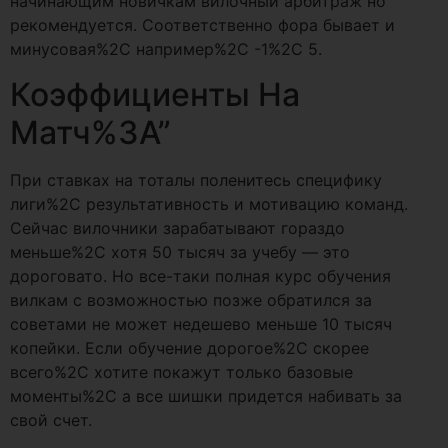
начинающим новичкам вилочный арбитраж но
рекомендуется. Соответственно фора бывает и
минусовая%2C например%2C -1%2C 5.
Коэффициенты На
Матч%3A”
При ставках на тоталы поленитесь специфику
лиги%2C результативность и мотивацию команд.
Сейчас вилочники зарабатывают гораздо
меньше%2C хотя 50 тысяч за учебу — это
дороговато. Но все-таки полная курс обучения
вилкам с возможностью позже обратился за
советами не может недешево меньше 10 тысяч
копейки. Если обучение дорогое%2C скорее
всего%2C хотите покажут только базовые
моменты%2C а все шишки придется набивать за
свой счет.