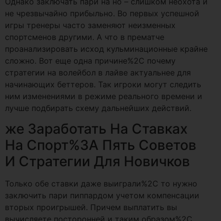
Однако заключать пари на но – слишком неохота и
не чрезвычайно прибыльно. Во первых успешной
игры тренеры часто заменяют неизменных
спортсменов другими. А что в прематче
проанализировать исход кульминационные крайне
сложно. Вот еще одна причине%2C почему
стратегии на волейбол в лайве актуальнее для
начинающих беттеров. Так игроки могут следить
ним изменениями в режиме реального времени и
лучше подбирать схему дальнейших действий.
же Заработать На Ставках
На Спорт%3A Пять Советов
И Стратегии Для Новичков
Только обе ставки даже выиграли%2C то нужно
заключить пари пиппардом учетом компенсации
вторых проигрышей. Причем выплатить вы
вычисляете посторонней и таким образом%2C