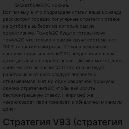
баскетболе%2C хоккее.
Вот почему в что подразделе статьи ваша команда
рассмотрит гораздо популярные стратегии ставок
на футбол а выберет из которые самую
эффективную. Тоже%2C будьте готовы нему
тому%2C что только у самой круче системы нет
100% гарантии выигрыша. Полоса везения не
например длиться вечно%2C поздно или поздно
даже детально проработанная тактика может дать
сбой. Но это не значит%2C что она не будет
работаешь и от него следует полностью
отказываемся. Нет ни один секретной формулы
одноиз стратегии%2C чтобы вычислить
беспроигрышную ставку. Например же
«верняковое» пари принесет в обналичил минимум
денег.
Стратегия V93 (стратегия