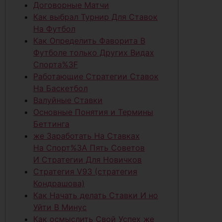
Договорные Матчи
Как выбрал Турнир Для Ставок
На Футбол
Как Определить Фаворита В
Футболе только Других Видах
Спорта%3F
Работающие Стратегии Ставок
На Баскетбол
Валуйные Ставки
Основные Понятия и Термины
Беттинга
же Заработать На Ставках
На Спорт%3A Пять Советов
И Стратегии Для Новичков
Стратегия V93 (стратегия
Кондрашова)
Как Начать делать Ставки И но
Уйти В Минус
Как осмыслить Свой Успех же