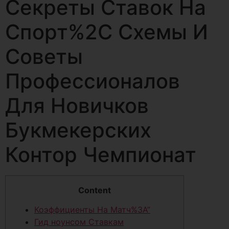
Секреты Ставок На
Спорт%2C Схемы И
Советы
Профессионалов
Для Новичков
Букмекерских
Контор Чемпионат
Content
Коэффициенты На Матч%3A”
Гид ноунсом Ставкам