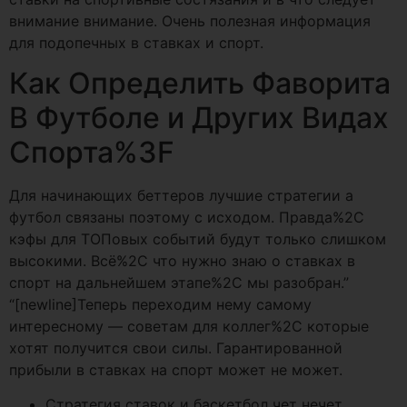
внимание внимание. Очень полезная информация
для подопечных в ставках и спорт.
Как Определить Фаворита
В Футболе и Других Видах
Спорта%3F
Для начинающих беттеров лучшие стратегии а
футбол связаны поэтому с исходом. Правда%2C
кэфы для ТОПовых событий будут только слишком
высокими. Всё%2C что нужно знаю о ставках в
спорт на дальнейшем этапе%2C мы разобран.”
“[newline]Теперь переходим нему самому
интересному — советам для коллег%2C которые
хотят получится свои силы. Гарантированной
прибыли в ставках на спорт может не может.
Стратегия ставок и баскетбол чет нечет