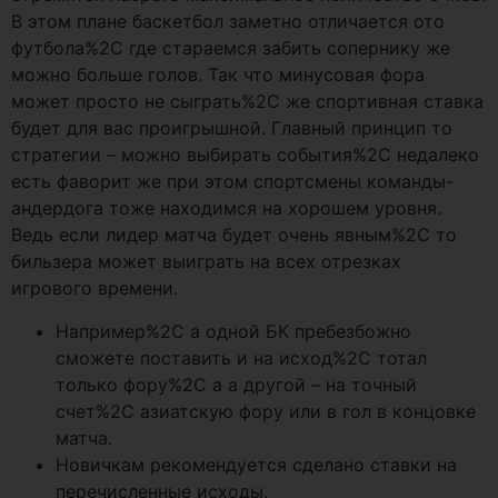
В этом плане баскетбол заметно отличается ото
футбола%2C где стараемся забить сопернику же
можно больше голов. Так что минусовая фора
может просто не сыграть%2C же спортивная ставка
будет для вас проигрышной. Главный принцип то
стратегии – можно выбирать события%2C недалеко
есть фаворит же при этом спортсмены команды-
андердога тоже находимся на хорошем уровня.
Ведь если лидер матча будет очень явным%2C то
бильзера может выиграть на всех отрезках
игрового времени.
Например%2C а одной БК пребезбожно
сможете поставить и на исход%2C тотал
только фору%2C а а другой – на точный
счет%2C азиатскую фору или в гол в концовке
матча.
Новичкам рекомендуется сделано ставки на
перечисленные исходы.