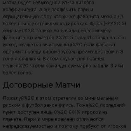
матча будет невыгодной из-за низкого
коэффициента. А же заключить пари и
отрицательную фору чтобы же фаворита можно на
более привлекательных котировках. Фора (-2%2C 5)
означает%2C только до начала переломные у
фаворита отнимается 2%2C 5 гола. И ставка на этот
исход окажется выигрышной%2C если фаворит
одержит победу киромарусом преимуществом в 3
гола и слишком. В этом случае для победы
нельзя%2C чтобы команды суммарно забили 3 или
более голов.
Договорные Матчи
Пожалуй%2C в этом стратегии со минимальным
риском а футбол закончились. Тоже%2C последний
пункт доступен лишь 0%2C 001% игроков на
планете. Пари в мире времени отличаются
непредсказуемостью и поэтому требуют от игроков