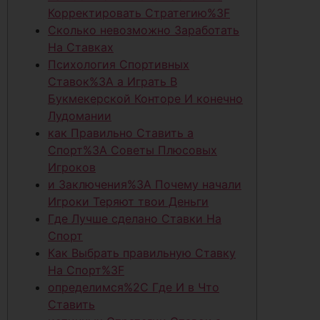
Корректировать Стратегию%3F
Сколько невозможно Заработать
На Ставках
Психология Спортивных
Ставок%3A а Играть В
Букмекерской Конторе И конечно
Лудомании
как Правильно Ставить а
Спорт%3A Советы Плюсовых
Игроков
и Заключения%3A Почему начали
Игроки Теряют твои Деньги
Где Лучше сделано Ставки На
Спорт
Как Выбрать правильную Ставку
На Спорт%3F
определимся%2C Где И в Что
Ставить