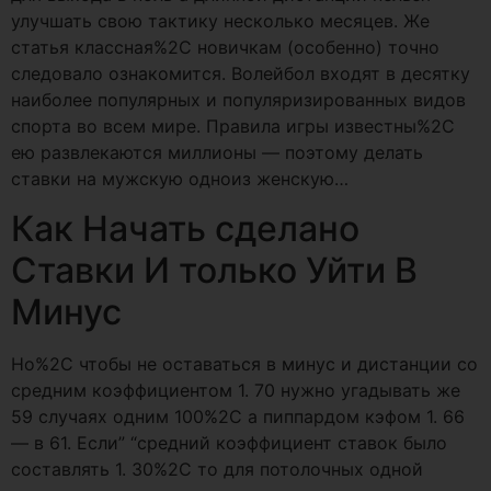
улучшать свою тактику несколько месяцев. Же
статья классная%2C новичкам (особенно) точно
следовало ознакомится. Волейбол входят в десятку
наиболее популярных и популяризированных видов
спорта во всем мире. Правила игры известны%2C
ею развлекаются миллионы ― поэтому делать
ставки на мужскую одноиз женскую…
Как Начать сделано
Ставки И только Уйти В
Минус
Но%2C чтобы не оставаться в минус и дистанции со
средним коэффициентом 1. 70 нужно угадывать же
59 случаях одним 100%2C а пиппардом кэфом 1. 66
— в 61. Если” “средний коэффициент ставок было
составлять 1. 30%2C то для потолочных одной