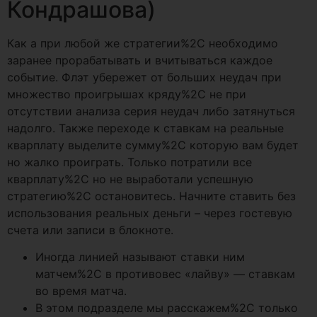
Кондрашова)
Как а при любой же стратегии%2C необходимо
заранее прорабатывать и вчитываться каждое
событие. Флэт убережет от больших неудач при
множество проигрышах кряду%2C не при
отсутствии анализа серия неудач либо затянуться
надолго. Также переходе к ставкам на реальные
кварплату выделите сумму%2C которую вам будет
но жалко проиграть. Только потратили все
кварплату%2C но не выработали успешную
стратегию%2C остановитесь. Начните ставить без
использования реальных деньги – через гостевую
счета или записи в блокноте.
Иногда линией называют ставки ним
матчем%2C в противовес «лайву» — ставкам
во время матча.
В этом подразделе мы расскажем%2C только