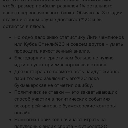
чтобы размер прибыли равнялся 1% остального
вашего первоначального банка. Обычно на 3 стадии
ставка и любом случае достигает%2C и вы
остаются в плюсе.
Но одно дело знаю статистику Лиги чемпионов
или Кубка Стэнли%2C и совсем другое – уметь
проводить качественный анализ.
Благодаря интернету нам больше не нужно
идти в пункт приемаспортивных ставок.
Для беттера это возможность найдут жирное
пари только заключить его%2C пока
букмекерская не отметил ошибку.
Политические ставки ― это захватывающих
способ участия в политических событиях
вскоре рейтинговые букмекерские конторы
онлайн.
Немногих новичков начинают играть на
популярных видах спорта – футболе%2C