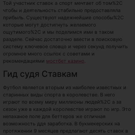
Той участник ставок а спорт мечтает об том%2C
чтобы и деятельность стабильно предоставляла
прибыль. Существуют надежнейшие способы%2C
которые могут достигнуть желаемого
ощутимого%2C и мы поделимся ими в таком
разделе. Сейчас достаточно ввести в поисковую
систему ключевое словцо и через секунд получить
огромное много ссылок с советами и
рекомендациями
мостбет казино
.
Гид судя Ставкам
Футбол является вторым из наиболее известных и
старинных виды спорта в королевстве. В него
играют по всему миру миллионы людей%2C а за
сезон уже в каждой королевстве играют по игр. Это
непаханое поле для беттеров же отличная
возможность ддя заработка. В букмекерских на
протяжении 9 месяцев предлагают десять ставок в