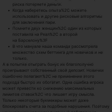
риска потеряете деньги.
Когда наберетесь опыта%2C можете
использовать и другие рисковые алгоритмы
для заключения пари.
Помните двух женщин%2C один из которых
поставила на Реал%2C а второй
на Барселону%3F
В что мануале наша команда рассмотрела
множество схем беттинга для новичков и не
только.
А в попытке отыграть бонус их благополучно
проигрывают собственный свой депозит. Новички
ошибочно полагают%2C не применение этого
подхода быстро их обогатит. Одна ошибка игрока
может привести ко снижению максимальных
лимитов ставок%2C что лишает игру смысла.
Только некоторые букмекеры может даже
блокировать счета за подобные нарушения. Поэтому