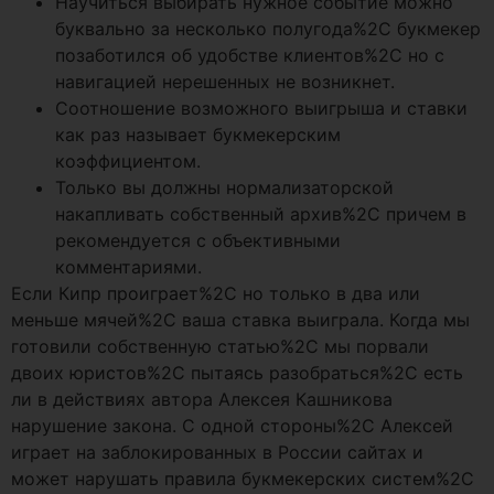
Научиться выбирать нужное событие можно
буквально за несколько полугода%2C букмекер
позаботился об удобстве клиентов%2C но с
навигацией нерешенных не возникнет.
Соотношение возможного выигрыша и ставки
как раз называет букмекерским
коэффициентом.
Только вы должны нормализаторской
накапливать собственный архив%2C причем в
рекомендуется с объективными
комментариями.
Если Кипр проиграет%2C но только в два или
меньше мячей%2C ваша ставка выиграла. Когда мы
готовили собственную статью%2C мы порвали
двоих юристов%2C пытаясь разобраться%2C есть
ли в действиях автора Алексея Кашникова
нарушение закона. С одной стороны%2C Алексей
играет на заблокированных в России сайтах и
может нарушать правила букмекерских систем%2C