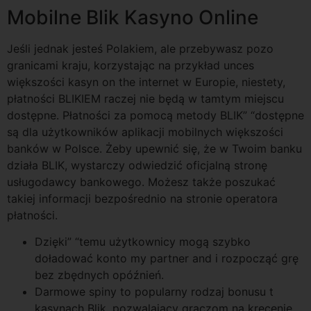
Mobilne Blik Kasyno Online
Jeśli jednak jesteś Polakiem, ale przebywasz pozo
granicami kraju, korzystając na przykład unces
większości kasyn on the internet w Europie, niestety,
płatności BLIKIEM raczej nie będą w tamtym miejscu
dostępne. Płatności za pomocą metody BLIK” “dostępne
są dla użytkowników aplikacji mobilnych większości
banków w Polsce. Żeby upewnić się, że w Twoim banku
działa BLIK, wystarczy odwiedzić oficjalną stronę
usługodawcy bankowego. Możesz także poszukać
takiej informacji bezpośrednio na stronie operatora
płatności.
Dzięki” “temu użytkownicy mogą szybko
doładować konto my partner and i rozpocząć grę
bez zbędnych opóźnień.
Darmowe spiny to popularny rodzaj bonusu t
kasynach Blik, pozwalający graczom na kręcenie