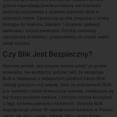
gracze napotykają pewne problemy we trudności
podczas korzystania z systemu płatności BLIK w
kasynach online. Zazwyczaj są one związane z utratą
dostępu do telefonu, błędami t działaniu aplikacji
bankowej i innymi kwestiami. Poniżej omówimy
najczęstsze problemy i podpowiemy, co zrobić watts
danej sytuacji.
Czy Blik Jest Bezpieczny?
Niemniej jednak, aby kasyno można uznać za godne
polecenia, nie wystarczy jedynie fakt, że akceptuje
BLIK-a. Najlepsze z najlepszych polskich kasyn BLIK
oferują graczom coś więcej. Jako że popularność BLIK-
a w ostatnim czasie drastycznie wzrosła, zwiększyła się
też liczba polskich banków, t których można korzystać
z tego systemu płatności mobilnych. Obecnie BLIK
współpracuje unces 19 największymi bankami w Polsce,
takimi jak Alior Lender, mBank, PKO Lender Polski,