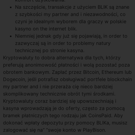
Na szczęście, transakcje z użyciem BLIK są znane
z szybkości my partner and i niezawodności, co
czyni je idealnym wyborem dla graczy w polskie
kasyno on the internet blik.
Niemniej jednak gdy już się pojawiają, in order to
zazwyczaj są in order to problemy natury
technicznej po stronie kasyna.
Kryptowaluty to dobra alternatywa dla tych, którzy
preferują anonimowość płatności i wolą pozostać poza
obrotem bankowym. Zapłać przez Bitcoin, Ethereum lub
Dogecoin, jeśli potrafisz obsługiwać portfele blockchain
my partner and i nie przeraża cię nieco bardziej
skomplikowany technicznie obrót tymi środkami.
Kryptowaluty coraz bardziej się upowszechniają i
kasyna wprowadzają je do oferty, często za pomocą
bramek płatniczych tego rodzaju jak CoinsPaid. Aby
dokonać wpłaty depozytu przy pomocy BLIKa, musisz
zalogować się na” “swoje konto w PlayBison.