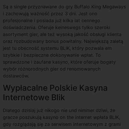
Są a single przyznawane do gry Buffalo King Megaways
i zachowują ważność przez 3 dni. Jest ono
profesjonalne i posiada już kilka lat cennego
doświadczenia. Oferuje keineswegs tylko szeroki
asortyment gier, ale też wysoką jakość obsługi klienta
oraz rozbudowany bonus powitalny. Największą zaletą
jest tu obecność systemu BLIK, który pozwala em
szybkie i bezpieczne dokonywanie wpłat. To
sprawdzone i zaufane kasyno, które oferuje bogaty
wybór różnorodnych gier od renomowanych
dostawców.
Wypłacalne Polskie Kasyna
Internetowe Blik
Dlatego dzisiaj już nikogo nie und nimmer dziwi, że
gracze poszukują kasyno on the internet wpłata BLIK,
gdy rozglądają się za serwisem internetowym z grami