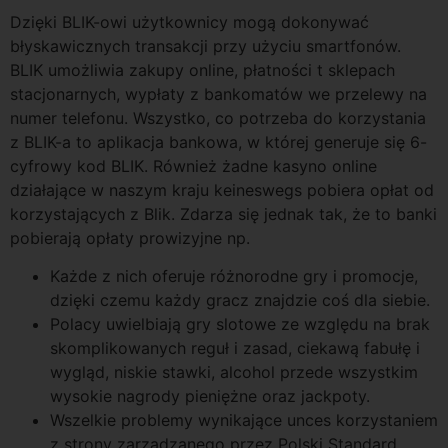
Dzięki BLIK-owi użytkownicy mogą dokonywać
błyskawicznych transakcji przy użyciu smartfonów.
BLIK umożliwia zakupy online, płatności t sklepach
stacjonarnych, wypłaty z bankomatów we przelewy na
numer telefonu. Wszystko, co potrzeba do korzystania
z BLIK-a to aplikacja bankowa, w której generuje się 6-
cyfrowy kod BLIK. Również żadne kasyno online
działające w naszym kraju keineswegs pobiera opłat od
korzystających z Blik. Zdarza się jednak tak, że to banki
pobierają opłaty prowizyjne np.
Każde z nich oferuje różnorodne gry i promocje,
dzięki czemu każdy gracz znajdzie coś dla siebie.
Polacy uwielbiają gry slotowe ze względu na brak
skomplikowanych reguł i zasad, ciekawą fabułę i
wygląd, niskie stawki, alcohol przede wszystkim
wysokie nagrody pieniężne oraz jackpoty.
Wszelkie problemy wynikające unces korzystaniem
z strony zarządzanego przez Polski Standard