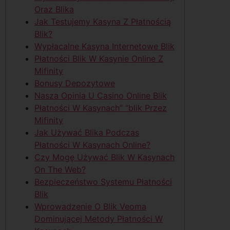
Oraz Blika
Jak Testujemy Kasyna Z Płatnością
Blik?
Wypłacalne Kasyna Internetowe Blik
Płatności Blik W Kasynie Online Z
Mifinity
Bonusy Depozytowe
Nasza Opinia U Casino Online Blik
Płatności W Kasynach” “blik Przez
Mifinity
Jak Używać Blika Podczas
Płatności W Kasynach Online?
Czy Mogę Używać Blik W Kasynach
On The Web?
Bezpieczeństwo Systemu Płatności
Blik
Wprowadzenie O Blik Veoma
Dominującej Metody Płatności W