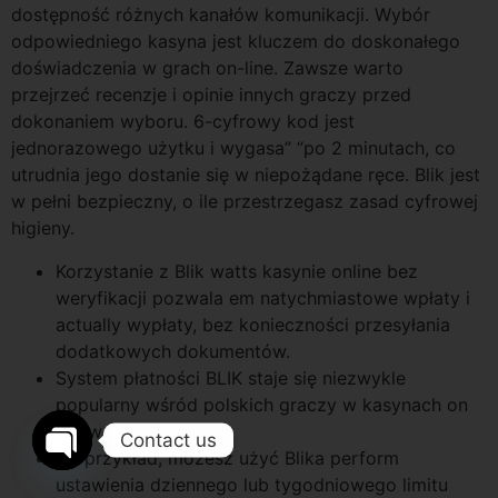
dostępność różnych kanałów komunikacji. Wybór
odpowiedniego kasyna jest kluczem do doskonałego
doświadczenia w grach on-line. Zawsze warto
przejrzeć recenzje i opinie innych graczy przed
dokonaniem wyboru. 6-cyfrowy kod jest
jednorazowego użytku i wygasa” “po 2 minutach, co
utrudnia jego dostanie się w niepożądane ręce. Blik jest
w pełni bezpieczny, o ile przestrzegasz zasad cyfrowej
higieny.
Korzystanie z Blik watts kasynie online bez
weryfikacji pozwala em natychmiastowe wpłaty i
actually wypłaty, bez konieczności przesyłania
dodatkowych dokumentów.
System płatności BLIK staje się niezwykle
popularny wśród polskich graczy w kasynach on
the web.
Contact us
Na przykład, możesz użyć Blika perform
Open chaty
ustawienia dziennego lub tygodniowego limitu