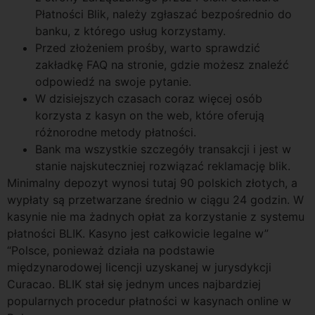
Płatności Blik, należy zgłaszać bezpośrednio do
banku, z którego usług korzystamy.
Przed złożeniem prośby, warto sprawdzić
zakładkę FAQ na stronie, gdzie możesz znaleźć
odpowiedź na swoje pytanie.
W dzisiejszych czasach coraz więcej osób
korzysta z kasyn on the web, które oferują
różnorodne metody płatności.
Bank ma wszystkie szczegóły transakcji i jest w
stanie najskuteczniej rozwiązać reklamację blik.
Minimalny depozyt wynosi tutaj 90 polskich złotych, a
wypłaty są przetwarzane średnio w ciągu 24 godzin. W
kasynie nie ma żadnych opłat za korzystanie z systemu
płatności BLIK. Kasyno jest całkowicie legalne w”
“Polsce, ponieważ działa na podstawie
międzynarodowej licencji uzyskanej w jurysdykcji
Curacao. BLIK stał się jednym unces najbardziej
popularnych procedur płatności w kasynach online w