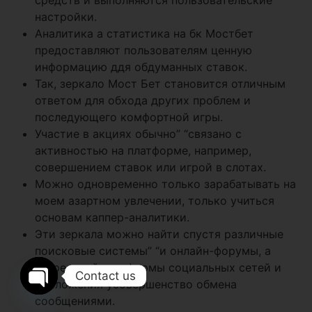
настройки.
Аналитика а статистика на бк Мостбет
предоставляют пользователям ценную
информацию ддя обдуманных ставок.
Так, зеркало Мост Бет становится отличным
ответом для обхода других проблем и
последующего комфортной игры.
Участие в акциях обычно” “связано с
активностью на платформе, например,
совершением ставок или игрой в слотах.
Можно одновременно только зарабатывать на
моем азартном увлечении, только учиться
основам каппер-аналитики.
Эти зеркала можно найти спустя различные
поисковые системы” “и онлайн-форумы, а
регрессной платформы социальных сетей и
Contact us
приложения усовершенство обмена
сообщениями.
Open chaty