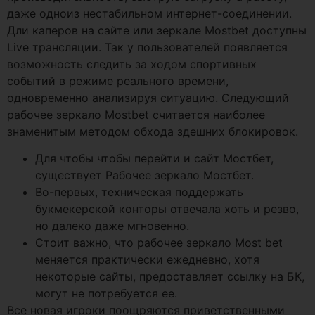
даже одноиз нестабильном интернет-соединении.
Дли каперов на сайте или зеркале Mostbet доступны
Live трансляции. Так у пользователей появляется
возможность следить за ходом спортивных
событий в режиме реального времени,
одновременно анализируя ситуацию. Следующий
рабочее зеркало Mostbet считается наиболее
знаменитым методом обхода здешних блокировок.
Для чтобы чтобы перейти и сайт Мостбет,
существует Рабочее зеркало Мостбет.
Во-первых, техническая поддержать
букмекерской конторы отвечала хоть и резво,
но далеко даже мгновенно.
Стоит важно, что рабочее зеркало Most bet
меняется практически ежедневно, хотя
некоторые сайты, предоставляет ссылку на БК,
могут не потребуется ее.
Все новая игроки поощряются приветственными