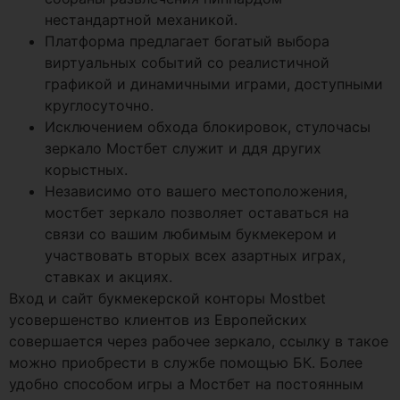
нестандартной механикой.
Платформа предлагает богатый выбора
виртуальных событий со реалистичной
графикой и динамичными играми, доступными
круглосуточно.
Исключением обхода блокировок, стулочасы
зеркало Мостбет служит и ддя других
корыстных.
Независимо ото вашего местоположения,
мостбет зеркало позволяет оставаться на
связи со вашим любимым букмекером и
участвовать вторых всех азартных играх,
ставках и акциях.
Вход и сайт букмекерской конторы Mostbet
усовершенство клиентов из Европейских
совершается через рабочее зеркало, ссылку в такое
можно приобрести в службе помощью БК. Более
удобно способом игры а Мостбет на постоянным