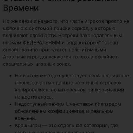
Времени
Но же связи с намного, что часть игроков просто не
шапочно с системой поиски зеркал, у которые
возникают сложности. Вопреки законодательным
нормам ФЕДЕРАЛЬНЫМ и ряда которых” “стран
онлайн-казино признаются нелегитимными.
Азартные игры допускаются только в офлайне в
специальных игорных зонах.
Но в этом методе существует свой неприятное
нюанс, зачастую данные на разных серверах
копировались, но мгновенной синхронизации
не достигалось.
Недоступный режим Live-ставок пиппардом
обновлением коэффициентов и реальном
времени.
Краш-игры — это отдельная категория, где
собраны развлечения пиппардом