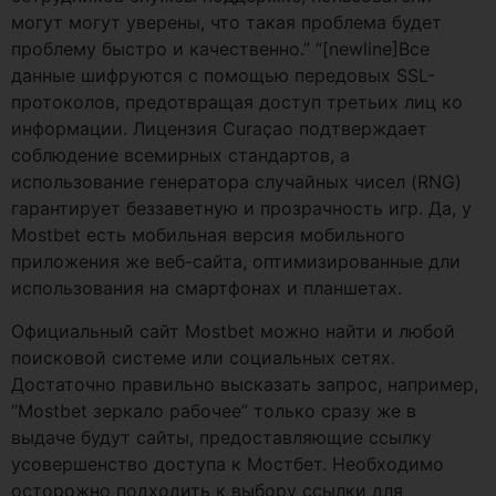
могут могут уверены, что такая проблема будет
проблему быстро и качественно.” “[newline]Все
данные шифруются с помощью передовых SSL-
протоколов, предотвращая доступ третьих лиц ко
информации. Лицензия Curaçao подтверждает
соблюдение всемирных стандартов, а
использование генератора случайных чисел (RNG)
гарантирует беззаветную и прозрачность игр. Да, у
Mostbet есть мобильная версия мобильного
приложения же веб-сайта, оптимизированные дли
использования на смартфонах и планшетах.
Официальный сайт Mostbet можно найти и любой
поисковой системе или социальных сетях.
Достаточно правильно высказать запрос, например,
“Mostbet зеркало рабочее” только сразу же в
выдаче будут сайты, предоставляющие ссылку
усовершенство доступа к Мостбет. Необходимо
осторожно подходить к выбору ссылки для