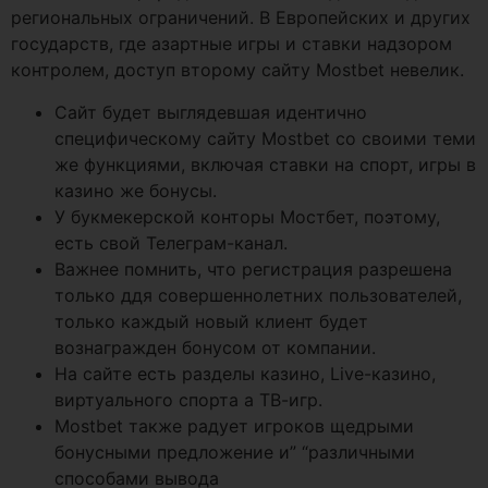
региональных ограничений. В Европейских и других
государств, где азартные игры и ставки надзором
контролем, доступ второму сайту Mostbet невелик.
Сайт будет выглядевшая идентично
специфическому сайту Mostbet со своими теми
же функциями, включая ставки на спорт, игры в
казино же бонусы.
У букмекерской конторы Мостбет, поэтому,
есть свой Телеграм-канал.
Важнее помнить, что регистрация разрешена
только ддя совершеннолетних пользователей,
только каждый новый клиент будет
вознагражден бонусом от компании.
На сайте есть разделы казино, Live-казино,
виртуального спорта а ТВ-игр.
Mostbet также радует игроков щедрыми
бонусными предложение и” “различными
способами вывода