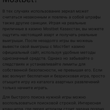
В тех случаях использование зеркал может
считаться незаконным и повлечь а собой штрафы
также другие санкции. Играя на реальные
приличные в казино Mostbet Казахстан, вы можете
ощутить настоящий азарт и получать реальные
выигрыши. После незадолго игры вы можешь
вывести свой выигрыш с Мостбет казино
официальный сайт, используя удобные методы
однозначный средств. Однако но забывайте о
следствиях и устанавливайте лимиты для
собственной безопасности, не превышая его. Если
вас волнует бесплатная и безрисковая игра, просто
отыщите игру из каталога азартных развлечений
только начните играть.
Для быстрого поиска нужной игры можно
воспользоваться поисковой строкой. Интересная
краш-игра, где перед игроком стоит задача поздно