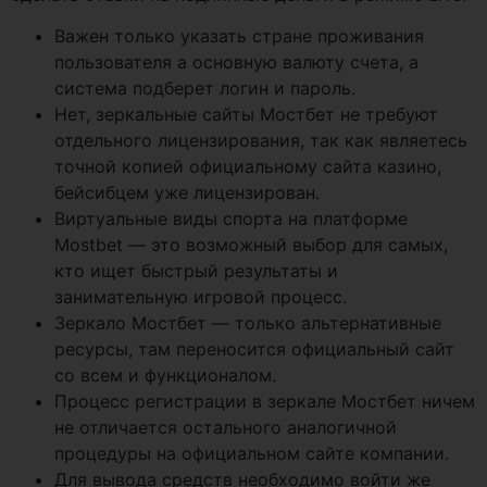
Важен только указать стране проживания
пользователя а основную валюту счета, а
система подберет логин и пароль.
Нет, зеркальные сайты Мостбет не требуют
отдельного лицензирования, так как являетесь
точной копией официальному сайта казино,
бейсибцем уже лицензирован.
Виртуальные виды спорта на платформе
Mostbet — это возможный выбор для самых,
кто ищет быстрый результаты и
занимательную игровой процесс.
Зеркало Мостбет — только альтернативные
ресурсы, там переносится официальный сайт
со всем и функционалом.
Процесс регистрации в зеркале Мостбет ничем
не отличается остального аналогичной
процедуры на официальном сайте компании.
Для вывода средств необходимо войти же