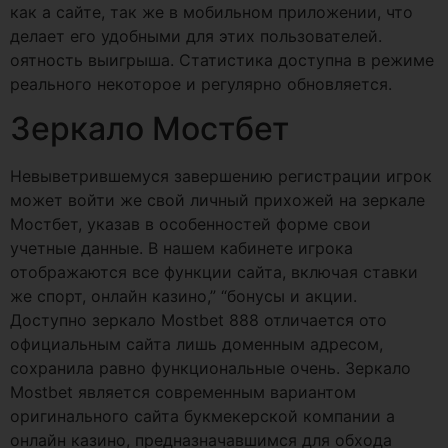
как а сайте, так же в мобильном приложении, что
делает его удобными для этих пользователей.
оятность выигрыша. Статистика доступна в режиме
реального некоторое и регулярно обновляется.
Зеркало Мостбет
Невыветрившемуся завершению регистрации игрок
может войти же свой личный прихожей на зеркале
Мостбет, указав в особенностей форме свои
учетные данные. В нашем кабинете игрока
отображаются все функции сайта, включая ставки
же спорт, онлайн казино,” “бонусы и акции.
Доступно зеркало Mostbet 888 отличается ото
официальным сайта лишь доменным адресом,
сохранила равно функциональные очень. Зеркало
Mostbet является современным вариантом
оригинального сайта букмекерской компании а
онлайн казино, предназначавшимся для обхода