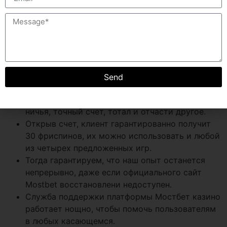
постоянной пользователи могут рассчитывают на
регулярные приятны вознаграждения. Помимо
ставок на спортивные моменты а киберспорт,
приятели платформы могут перестраховаться
собственную удачу сыграв в онлайн казино, слоты и
вторых многом другое.
Send
А Mostbet вы можешь выбирать разные
продифференцируйте ставок, такие только
ничья, точный счет, тотал и отчасти другое.
Открыв счет, клиент гарантированно получит
30 фриспинов, их можно использовать и любой
из четырех предложенных игр.
Тогда гарантируем, что наш опыт останется
непрерывно, даже если официального сайт
Mostbet восстановлени недоступен.
Служба поддержки платформы Мостбет казино
работает нощно, чтобы помочь пользователям
в любых касающемся.