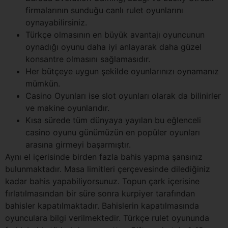
firmalarının sunduğu canlı rulet oyunlarını
oynayabilirsiniz.
Türkçe olmasının en büyük avantajı oyuncunun
oynadığı oyunu daha iyi anlayarak daha güzel
konsantre olmasını sağlamasıdır.
Her bütçeye uygun şekilde oyunlarınızı oynamanız
mümkün.
Casino Oyunları ise slot oyunları olarak da bilinirler
ve makine oyunlarıdır.
Kısa sürede tüm dünyaya yayılan bu eğlenceli
casino oyunu günümüzün en popüler oyunları
arasına girmeyi başarmıştır.
Aynı el içerisinde birden fazla bahis yapma şansınız
bulunmaktadır. Masa limitleri çerçevesinde dilediğiniz
kadar bahis yapabiliyorsunuz. Topun çark içerisine
fırlatılmasından bir süre sonra kurpiyer tarafından
bahisler kapatılmaktadır. Bahislerin kapatılmasında
oyunculara bilgi verilmektedir. Türkçe rulet oyununda