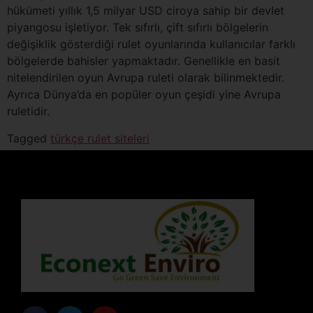
hükümeti yıllık 1,5 milyar USD ciroya sahip bir devlet
piyangosu işletiyor. Tek sıfırlı, çift sıfırlı bölgelerin
değişiklik gösterdiği rulet oyunlarında kullanıcılar farklı
bölgelerde bahisler yapmaktadır. Genellikle en basit
nitelendirilen oyun Avrupa ruleti olarak bilinmektedir.
Ayrıca Dünya’da en popüler oyun çeşidi yine Avrupa
ruletidir.
Tagged
türkçe rulet siteleri