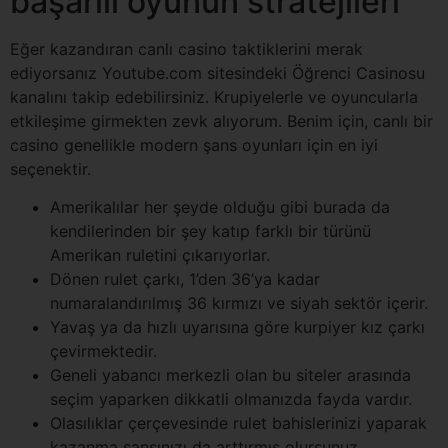
başarılı oyunun stratejileri
Eğer kazandıran canlı casino taktiklerini merak
ediyorsanız Youtube.com sitesindeki Öğrenci Casinosu
kanalını takip edebilirsiniz. Krupiyelerle ve oyuncularla
etkileşime girmekten zevk alıyorum. Benim için, canlı bir
casino genellikle modern şans oyunları için en iyi
seçenektir.
Amerikalılar her şeyde olduğu gibi burada da
kendilerinden bir şey katıp farklı bir türünü
Amerikan ruletini çıkarıyorlar.
Dönen rulet çarkı, 1’den 36’ya kadar
numaralandırılmış 36 kırmızı ve siyah sektör içerir.
Yavaş ya da hızlı uyarısına göre kurpiyer kız çarkı
çevirmektedir.
Geneli yabancı merkezli olan bu siteler arasında
seçim yaparken dikkatli olmanızda fayda vardır.
Olasılıklar çerçevesinde rulet bahislerinizi yaparak
kazanma şansınızı da arttırmış olursunuz.