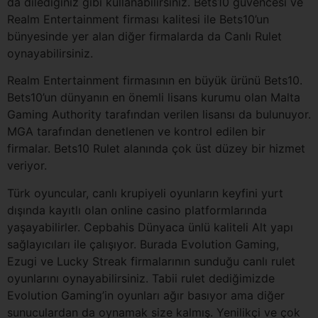
da dilediğiniz gibi kullanabilirsiniz. Bets10 güvencesi ve
Realm Entertainment firması kalitesi ile Bets10’un
bünyesinde yer alan diğer firmalarda da Canlı Rulet
oynayabilirsiniz.
Realm Entertainment firmasının en büyük ürünü Bets10.
Bets10’un dünyanın en önemli lisans kurumu olan Malta
Gaming Authority tarafından verilen lisansı da bulunuyor.
MGA tarafından denetlenen ve kontrol edilen bir
firmalar. Bets10 Rulet alanında çok üst düzey bir hizmet
veriyor.
Türk oyuncular, canlı krupiyeli oyunların keyfini yurt
dışında kayıtlı olan online casino platformlarında
yaşayabilirler. Cepbahis Dünyaca ünlü kaliteli Alt yapı
sağlayıcıları ile çalışıyor. Burada Evolution Gaming,
Ezugi ve Lucky Streak firmalarının sunduğu canlı rulet
oyunlarını oynayabilirsiniz. Tabii rulet dediğimizde
Evolution Gaming’in oyunları ağır basıyor ama diğer
sunuculardan da oynamak size kalmış. Yenilikçi ve çok