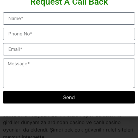
Request A Call Back
36’da 1 şansı bulunan bu oyunda taktik ve
stratejiler de kazanmak için önemli bir unsurdur.
Çift ya da tek, 1-18 ya da arasında gibi tahminlerde
bulunarak yatırdığınız bahsin 2 katını
kazanabilirsiniz.
Bunun için de ilgili lisans şirketinin web sitesine
girerek teyit edebilirsiniz.
Online canlı ruleti oynarken hesabınızda bulunan
bakiyeyi her zaman kontrol etmenizde fayda
vardır.
Sadece bu oyunları oynamak için yurt dışına
kumarhanelere gitmek de hem masraflı hem de zaman
kaybı. Bu nedenle Online Rulet oynamak için yapılacak
Send
en mantıklı hamle güvenilir rulet siteleri üzerinden bir
üyelik açmak. Teknolojinin gelişimi ve internet çağı
soktu onları hayatımıza. İlk olarak Spor Bahisleri ile
girdiler dünyamıza ardından casino ve canlı casino
oyunları da eklendi. Şimdi pek çok güvenilir rulet siteleri
mevcut internette.