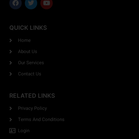
QUICK LINKS
Home
About Us
Our Services
Contact Us
RELATED LINKS
Privacy Policy
Terms And Conditions
Login