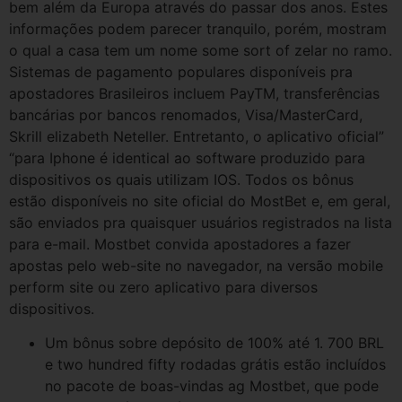
bem além da Europa através do passar dos anos. Estes
informações podem parecer tranquilo, porém, mostram
o qual a casa tem um nome some sort of zelar no ramo.
Sistemas de pagamento populares disponíveis pra
apostadores Brasileiros incluem PayTM, transferências
bancárias por bancos renomados, Visa/MasterCard,
Skrill elizabeth Neteller. Entretanto, o aplicativo oficial”
“para Iphone é identical ao software produzido para
dispositivos os quais utilizam IOS. Todos os bônus
estão disponíveis no site oficial do MostBet e, em geral,
são enviados pra quaisquer usuários registrados na lista
para e-mail. Mostbet convida apostadores a fazer
apostas pelo web-site no navegador, na versão mobile
perform site ou zero aplicativo para diversos
dispositivos.
Um bônus sobre depósito de 100% até 1. 700 BRL
e two hundred fifty rodadas grátis estão incluídos
no pacote de boas-vindas ag Mostbet, que pode