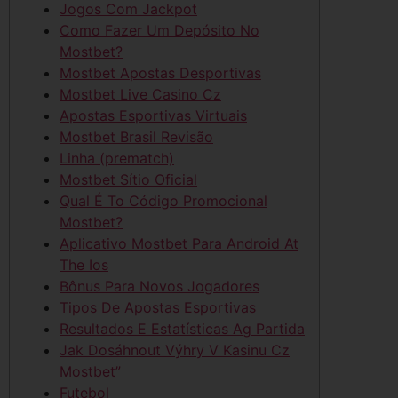
Jogos Com Jackpot
Como Fazer Um Depósito No
Mostbet?
Mostbet Apostas Desportivas
Mostbet Live Casino Cz
Apostas Esportivas Virtuais
Mostbet Brasil Revisão
Linha (prematch)
Mostbet Sítio Oficial
Qual É To Código Promocional
Mostbet?
Aplicativo Mostbet Para Android At
The Ios
Bônus Para Novos Jogadores
Tipos De Apostas Esportivas
Resultados E Estatísticas Ag Partida
Jak Dosáhnout Výhry V Kasinu Cz
Mostbet”
Futebol