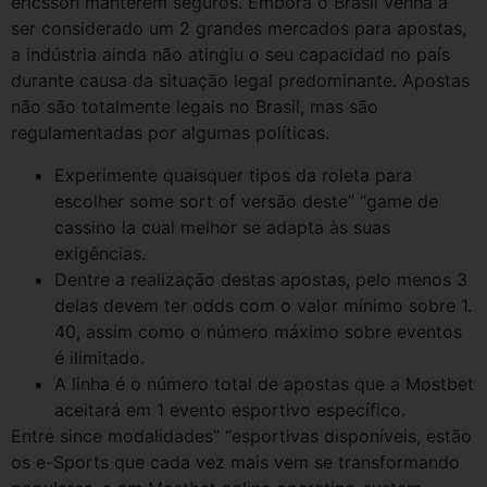
ericsson manterem seguros. Embora o Brasil venha a
ser considerado um 2 grandes mercados para apostas,
a indústria ainda não atingiu o seu capacidad no país
durante causa da situação legal predominante. Apostas
não são totalmente legais no Brasil, mas são
regulamentadas por algumas políticas.
Experimente quaisquer tipos da roleta para
escolher some sort of versão deste” “game de
cassino la cual melhor se adapta às suas
exigências.
Dentre a realização destas apostas, pelo menos 3
delas devem ter odds com o valor mínimo sobre 1.
40, assim como o número máximo sobre eventos
é ilimitado.
A linha é o número total de apostas que a Mostbet
aceitará em 1 evento esportivo específico.
Entre since modalidades” “esportivas disponíveis, estão
os e-Sports que cada vez mais vem se transformando