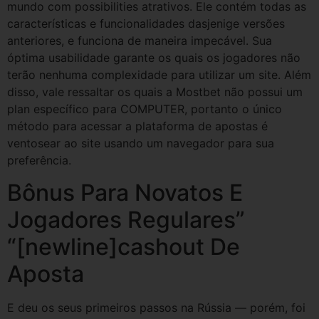
mundo com possibilities atrativos. Ele contém todas as
características e funcionalidades dasjenige versões
anteriores, e funciona de maneira impecável. Sua
óptima usabilidade garante os quais os jogadores não
terão nenhuma complexidade para utilizar um site. Além
disso, vale ressaltar os quais a Mostbet não possui um
plan específico para COMPUTER, portanto o único
método para acessar a plataforma de apostas é
ventosear ao site usando um navegador para sua
preferência.
Bônus Para Novatos E
Jogadores Regulares”
“[newline]cashout De
Aposta
E deu os seus primeiros passos na Rússia — porém, foi