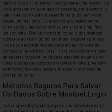
mínimo 9 dos 15 eventos, você ganhará uma premio. Se
você arriesgar na pontuação necessita, por exemplo, u
valor que você ganha é baseado no quão bem você
previu um resultado. Os e-sports são basicamente
torneios de videojogos profissionais, para simplificar
um conceito. Têm ze mostrado como o dos grandes
sucessos ao redor do mundo atual, elizabeth por isso
você pode apostar nestes jogos excepcionalmente
conocidos na Mostbet Brasil. Para se deliberar na casa
de apostas Mostbet, você deve escolher alguma das
cinco opções de cadastro presentes no site, preencher
as informações solicitadas e finalizar o processo de
criação de conta.
Métodos Seguros Para Salvar
Os Dados Sobre Mostbet Login
Todos operating-system jogos disponibilizados carry
out Mostbet casino são de grandes provedores de