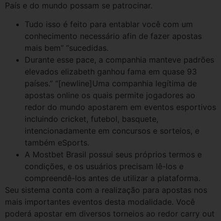
País e do mundo possam se patrocinar.
Tudo isso é feito para entablar você com um
conhecimento necessário afin de fazer apostas
mais bem” “sucedidas.
Durante esse pace, a companhia manteve padrões
elevados elizabeth ganhou fama em quase 93
países.” “[newline]Uma companhia legítima de
apostas online os quais permite jogadores ao
redor do mundo apostarem em eventos esportivos
incluindo cricket, futebol, basquete,
intencionadamente em concursos e sorteios, e
também eSports.
A Mostbet Brasil possui seus próprios termos e
condições, e os usuários precisam lê-los e
compreendê-los antes de utilizar a plataforma.
Seu sistema conta com a realização para apostas nos
mais importantes eventos desta modalidade. Você
poderá apostar em diversos torneios ao redor carry out