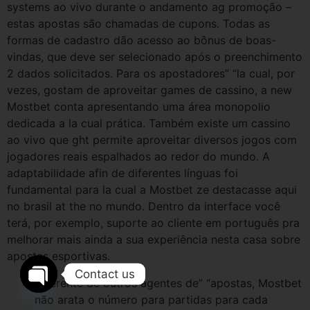
systems ao vivo durante o andamento ag promoção –
estas apostas são chamadas de cupons. Todas as
formas de cadastro dão acesso ao bônus de boas-
vindas, que deve ser selecionado após o preenchimento
2 dados solicitados. Para os apostadores” “la cual, por
vezes, gostam de aproveitar games de cassino, a new
Mostbet conta apresentando uma área monopolio
dedicada a la cual prática. Também existe um cassino
ao vivo que ght permite aproveitar diversos jogos com
jogadores reais espalhados ao redor do mundo. A
adaptabilidade afin de diferentes línguas foi
fundamental para la cual a Mostbet ze destacasse aqui
no brasil at the no mundo. Dentro da interface você
terá, por exemplo, suporte ao cliente em português pra
melhorar mais ainda a sua experiência nesta casa sobre
apostas esportivas.
Contact us
Diferente de outros agentes de” “apostas, Mostbet
não arata o número para partidas para cada
Open chaty