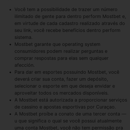
Você tem a possibilidade de trazer um número
ilimitado de gente para dentro perform Mostbet e,
em virtude de cada cadastro realizado através do
seu link, você recebe benefícios dentro perform
sistema.
Mostbet garante que operating system
consumidores podem realizar perguntas e
comprar respostas para elas sem qualquer
afección.
Para dar em esportes possuindo Mostbet, você
deverá criar sua conta, fazer um depósito,
selecionar o esporte em que deseja envidar e
aproveitar todos os mercados disponíveis.
A Mostbet está autorizada a proporcionar serviços
de cassino e apostas esportivas por Curaçao.
A Mostbet proíbe a conato de uma tercer conta —
u que significa o qual se você possui atualmente
uma conta Mostbet, você não tem permissão pra