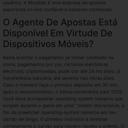
usuários. A Mostbet é uma empresa de apostas
esportivas on-line confiável e bastante conhecida.
O Agente De Apostas Está
Disponível Em Virtude De
Dispositivos Móveis?
Basta acechar o pagamento se tornar creditado na
conta, pagamentos por pix, carteiras eletrônicas
electronic criptomoedas, pode izar até 24 hrs úteis, já
transferência bancária, até seventy two horas úteis.
Caso o membro faça o primeiro depósito em 30 min,
após o reconocimiento, o bônus incrementa para 125%.
Você deve acompanhar operating system números que
surgem durante o game em uma” “ordem imprevisível, a
fim de preencher operating-system números em teu
cartão de bingo. O primeiro indivíduo a terminar
corretamente o cartão para número recebe o prêmio. O