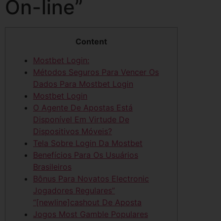
On-line”
Content
Mostbet Login:
Métodos Seguros Para Vencer Os
Dados Para Mostbet Login
Mostbet Login
O Agente De Apostas Está
Disponível Em Virtude De
Dispositivos Móveis?
Tela Sobre Login Da Mostbet
Benefícios Para Os Usuários
Brasileiros
Bônus Para Novatos Electronic
Jogadores Regulares”
“[newline]cashout De Aposta
Jogos Most Gamble Populares