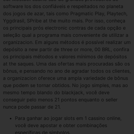
software los dos confiáveis e respeitados no planeta
dos jogos de azar, tais como Pragmatic Play, Playtech,
Yggdrasil, SPribe at the muito mais. Por isso, conheça
os principais prós electronic contras de cada opção e
seleção qual a programa mais conveniente de utilizar a
organizacion. Em alguns métodos é possível realizar um
depósito a new partir de three or more, 00 BRL, confira
os principais métodos e valores mínimos de depósitos
at the saques. Uma das ofertas mais procuradas são os
bônus, e pensando no ano de agradar todos os clientes,
a organizacion oferece uma ampla variedade de bônus
que podem se tornar obtidos. No jogo simples, mas ao
mesmo tempo blando do blackjack, você deve
conseguir pelo menos 21 pontos enquanto o seller
nunca pode passar de 21.
Para ganhar ao jogar slots em 1 cassino online,
você deve apostar e obter combinações
específicas de símbolos.