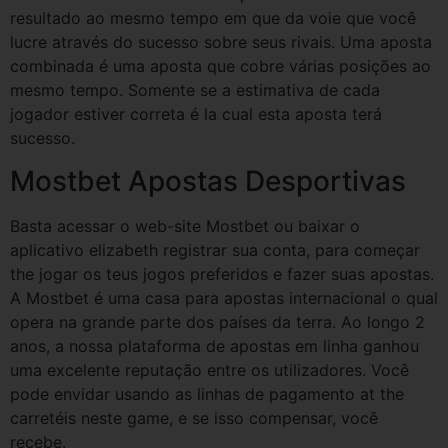
resultado ao mesmo tempo em que da voie que você
lucre através do sucesso sobre seus rivais. Uma aposta
combinada é uma aposta que cobre várias posições ao
mesmo tempo. Somente se a estimativa de cada
jogador estiver correta é la cual esta aposta terá
sucesso.
Mostbet Apostas Desportivas
Basta acessar o web-site Mostbet ou baixar o
aplicativo elizabeth registrar sua conta, para começar
the jogar os teus jogos preferidos e fazer suas apostas.
A Mostbet é uma casa para apostas internacional o qual
opera na grande parte dos países da terra. Ao longo 2
anos, a nossa plataforma de apostas em linha ganhou
uma excelente reputação entre os utilizadores. Você
pode envidar usando as linhas de pagamento at the
carretéis neste game, e se isso compensar, você
recebe.