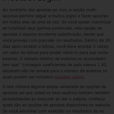
Ao contrário das apostas ao vivo, a opção multi-
apostas permite seguir a muitos jogos e fazer apostas
em todos eles de uma só vez. Se você quiser maximizar
en totalidad seus ganhos potenciais, esta opção de
apostas é alguma excelente substituição, desde que
você preveja com precisão os resultados. Dentro de 30
dias após receber o bônus, você deve envidar 5 vezes
um valor do bônus para poder retirá-lo para sua conta
pessoal. O número mínimo de eventos no acumulador
tem que” “conseguir coeficientes de pelo menos 1, 40,
elizabeth não há remate para o número de eventos os
quais podem ser incluídos
mostbet casino
.
O site oferece alguma ampla variedade de opções de
apostas así que usted os teus usuários tenham também
possibilidades ao executar ao dar o palpite, conheça
quais são as opções de apostas disponíveis no website.
Se você adivinhar com exatidão os resultados de no