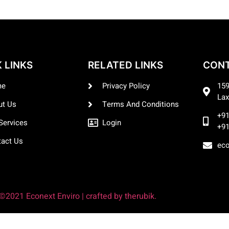
 LINKS
RELATED LINKS
CONT
me
Privacy Policy
159
Lax
ut Us
Terms And Conditions
+91
Services
Login
+91
tact Us
eco
©2021 Econext Enviro | crafted by therubik.